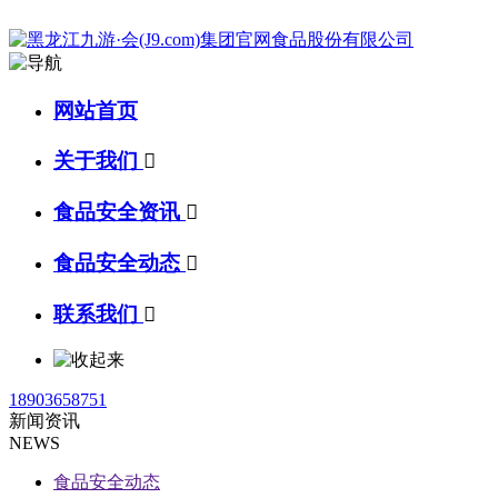
网站首页
关于我们

食品安全资讯

食品安全动态

联系我们

18903658751
新闻资讯
NEWS
食品安全动态