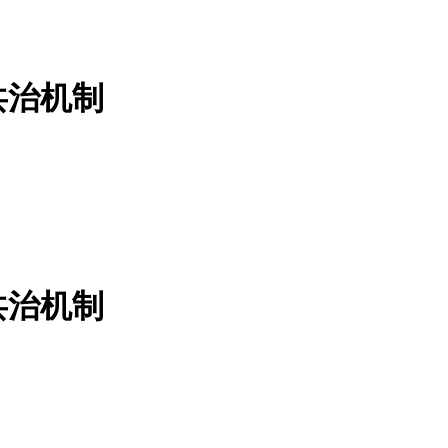
共治机制
共治机制