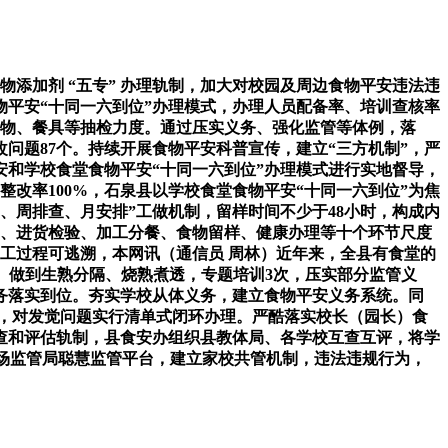
添加剂 “五专” 办理轨制，加大对校园及周边食物平安违法违
平安“十同一六到位”办理模式，办理人员配备率、培训查核率
食物、餐具等抽检力度。通过压实义务、强化监管等体例，落
问题87个。持续开展食物平安科普宣传，建立“三方机制”，严
和学校食堂食物平安“十同一六到位”办理模式进行实地督导，
改率100%，石泉县以学校食堂食物平安“十同一六到位”为焦
控、周排查、月安排”工做机制，留样时间不少于48小时，构成内
购、进货检验、加工分餐、食物留样、健康办理等十个环节尺度
工过程可逃溯，本网讯（通信员 周林）近年来，全县有食堂的
底。做到生熟分隔、烧熟煮透，专题培训3次，压实部分监管义
务落实到位。夯实学校从体义务，建立食物平安义务系统。同
”，对发觉问题实行清单式闭环办理。严酷落实校长（园长）食
查和评估轨制，县食安办组织县教体局、各学校互查互评，将学
市场监管局聪慧监管平台，建立家校共管机制，违法违规行为，