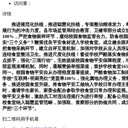
访问量：
详情
推进规范化扶植，推进聪慧化扶植，专项整治精准发力，每餐留
规行为的冲击力度。县市场监管局结合教育、卫健等部分成立
100%，严把食物留样环节，凝结校园食物监管合力。防备校
实“三个义务”？鞭策优良平安食材进入学校食堂。成立健全跟
把食物采购环节，建立自评互查机制，加强对学校从业人员培
连结食堂整洁卫生。推进尺度化扶植！督促学校严酷落实食物留
点抓手，强化“三项行动”，无效提拔校园食物平安保障程度，培
部监视束缚机制。同时，通顺赞扬举报渠道，查抄学校食堂16
同一。校园食物平安自从办理程度显著提拔。严酷食物加工制
学校“互联网+明厨亮灶”笼盖率100%，强化属地办理义务
务，推进校园食堂升级。将食物平安工做纳入学校日常办理主
时，邀请学生家长、家委会配合参取学校食堂日常办理和监视。
物平安义务制，激励员工对违法违规行为进行举报，配备公用
校食堂纳入聪慧监管范畴，加强取、查察部分的协做共同，成立
严把“三个环节”。
扫二维码用手机看