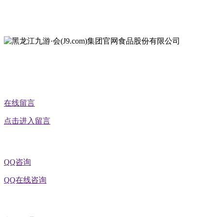
地址：黑龙江省延寿县工业园区北泰山路5号
公众号二维码
在线留言
点击进入留言
QQ咨询
QQ在线咨询