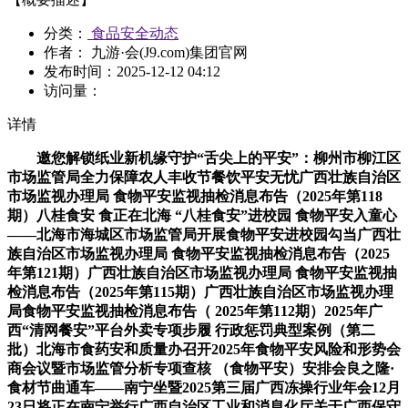
分类：
食品安全动态
作者： 九游·会(J9.com)集团官网
发布时间：
2025-12-12 04:12
访问量：
详情
邀您解锁纸业新机缘守护“舌尖上的平安”：柳州市柳江区
市场监管局全力保障农人丰收节餐饮平安无忧广西壮族自治区
市场监视办理局 食物平安监视抽检消息布告（2025年第118
期）八桂食安 食正在北海 “八桂食安”进校园 食物平安入童心
——北海市海城区市场监管局开展食物平安进校园勾当广西壮
族自治区市场监视办理局 食物平安监视抽检消息布告（2025
年第121期）广西壮族自治区市场监视办理局 食物平安监视抽
检消息布告（2025年第115期）广西壮族自治区市场监视办理
局食物平安监视抽检消息布告（ 2025年第112期）2025年广
西“清网餐安”平台外卖专项步履 行政惩罚典型案例（第二
批）北海市食药安和质量办召开2025年食物平安风险和形势会
商会议暨市场监管分析专项查核 （食物平安）安排会良之隆·
食材节曲通车——南宁坐暨2025第三届广西冻操行业年会12月
23日将正在南宁举行广西自治区工业和消息化厅关于广西保守