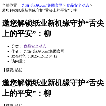
当前位置：
九游·会(J9.com)集团官网
>
食品安全动态
>
邀您解锁纸业新机缘守护“舌尖上的平安”：柳
邀您解锁纸业新机缘守护“舌尖
上的平安”：柳
分类：
食品安全动态
作者： 九游·会(J9.com)集团官网
发布时间：
2025-12-12 04:12
访问量：
【概要描述】
邀您解锁纸业新机缘守护“舌尖
上的平安”：柳
【概要描述】