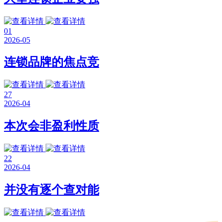
01
2026-05
连锁品牌的焦点竞
27
2026-04
本次会非盈利性质
22
2026-04
并没有逐个查对能