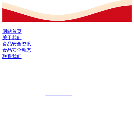
网站首页
关于我们
食品安全资讯
食品安全动态
联系我们
黑龙江九游·会(J9.com)集团官网食品股
份有限公司
全国统一客服热线：
18903658751
地址：哈尔滨南岗区红旗满族乡科技园区
地址：双城经济技术开发区娃哈哈路6号
地址：黑龙江萝北县宝泉岭二九0公路一号