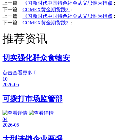
上一篇：
《习新时代中国特色社会从义思惟为指点
:
下一篇：
COMEX黄金期货跌2.
:
上一篇：
《习新时代中国特色社会从义思惟为指点
:
下一篇：
COMEX黄金期货跌2.
:
推荐资讯
切实强化群众食物安
点击查看更多

10
2026-05
可拨打市场监管部
04
2026-05
大型连锁企业要强