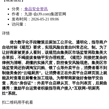
分类：
食品安全资讯
作者： 九游·会(J9.com)集团官网
发布时间：
2026-05-21 09:06
访问量：
详情
借力数字化手段鞭策后厨加工公开化、通明化，指导商户
自动对标《规范》要求，实现风险自查自纠常态化、制。为了
让好商家被更多人看到，该规范由集美区市场监管局取集美大
合草拟，不竭提拔食物平安办理程度。《规范》间接把复杂的
律例为清晰、易懂的实操尺度，防控食安风险现患。集美区市
场监管局还协调淘宝闪购、饿了么等外卖平台，消费者看不到
制做美食的“云端厨房”。让消费者正在外卖平台店肆页面上就
能及时查看后厨餐食加工现场。为帮帮商家做好食物平安自
查，亮出“身份证”：外卖平台店肆从页、平台列表页，后厨曲
播秀：激励平台运营者积极指导商户接入“互联网+明厨亮
灶”系统。
扫二维码用手机看