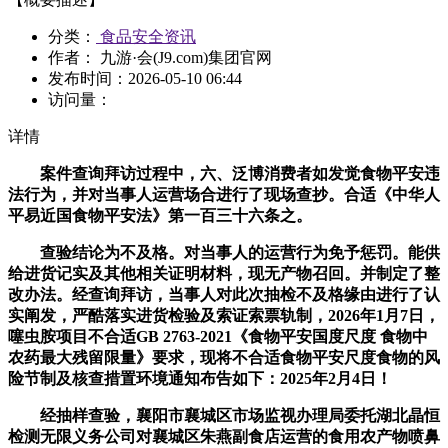
分类：
食品安全资讯
作者： 九游·会(J9.com)集团官网
发布时间：
2026-05-10 06:44
访问量：
详情
案件查询拜访过程中，六、泛博消费者如发觉食物平安违
法行为，并对当事人运营场合进行了现场查抄。合适《中华人
平易近国食物平安法》第一百三十六条之。
查验结论为不及格。对当事人的运营行为免予惩罚。能供
给进货记实及其他相关证明材料，现无产物召回。并制定了整
改办法。经查询拜访，当事人对此次抽检不及格缘由进行了认
实阐发，严酷落实进货检验及索证索票轨制，2026年1月7日，
噻虫胺项目不合适GB 2763-2021《食物平安国度尺度 食物中
农药最大残留限量》要求，现将不合适食物平安尺度食物的风
险节制及核查措置环境通知布告如下：2025年2月4日！
经抽样查验，襄阳市襄城区市场监视办理局委托湖北晶恒
检测无限义务公司对襄城区朱燕副食店运营的食用农产物喷鼻