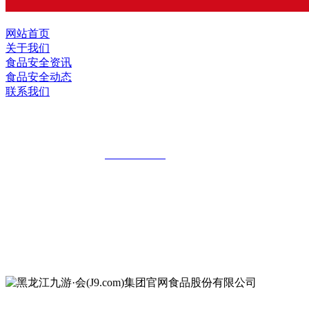
网站首页
关于我们
食品安全资讯
食品安全动态
联系我们
黑龙江九游·会(J9.com)集团官网食品股
全国统一客服热线：
18903658751
地址：哈尔滨南岗区红旗满族乡科技园区
地址：双城经济技术开发区娃哈哈路6号
地址：黑龙江萝北县宝泉岭二九0公路一号
地址：黑龙江省延寿县工业园区北泰山路5号