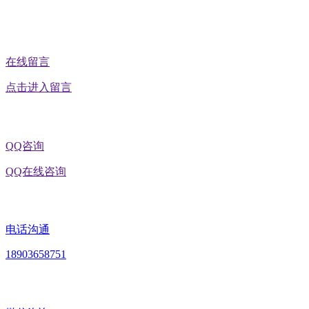
在线留言
点击进入留言
QQ咨询
QQ在线咨询
电话沟通
18903658751