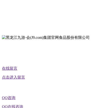
地址：哈尔滨南岗区红旗满族乡科技园区
地址：双城经济技术开发区娃哈哈路6号
地址：黑龙江萝北县宝泉岭二九0公路一号
地址：黑龙江省延寿县工业园区北泰山路5号
在线留言
点击进入留言
QQ咨询
QQ在线咨询