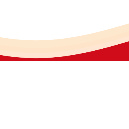
份有限公司