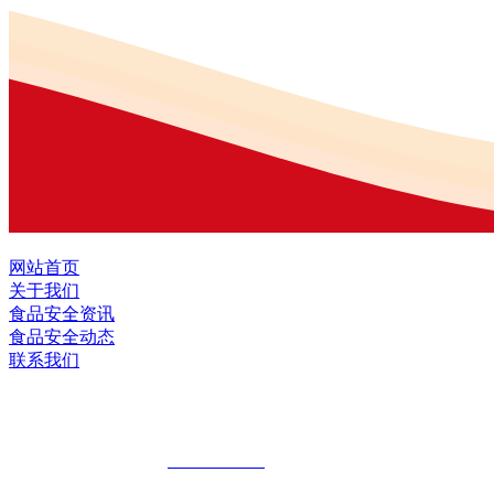
网站首页
关于我们
食品安全资讯
食品安全动态
联系我们
黑龙江九游·会(J9.com)集团官网食品股
全国统一客服热线：
18903658751