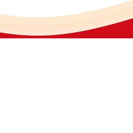
份有限公司