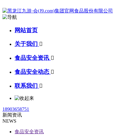
网站首页
关于我们

食品安全资讯

食品安全动态

联系我们

18903658751
新闻资讯
NEWS
食品安全资讯