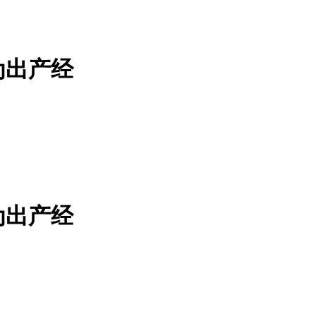
为出产经
为出产经