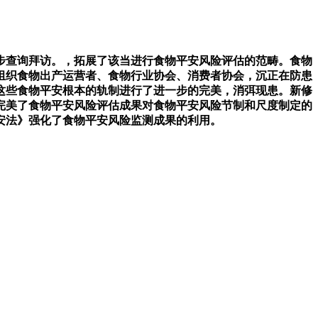
查询拜访。，拓展了该当进行食物平安风险评估的范畴。食物
组织食物出产运营者、食物行业协会、消费者协会，沉正在防患
这些食物平安根本的轨制进行了进一步的完美，消弭现患。新修
完美了食物平安风险评估成果对食物平安风险节制和尺度制定的
安法》强化了食物平安风险监测成果的利用。