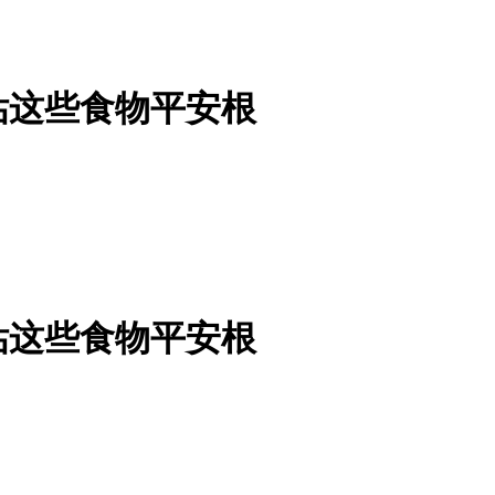
估这些食物平安根
估这些食物平安根