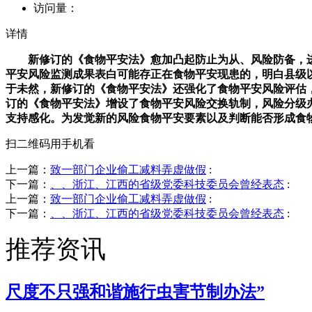
访问量：
详情
新修订的《食物平安法》愈加凸起防止为从、风险防备，进
平安风险监测成果表白可能存正在食物平安现患的，明白县级
于未然，新修订的《食物平安法》还强化了食物平安风险评估
订的《食物平安法》增设了食物平安风险交换轨制，风险分级
支持感化。为发觉新的风险食物平安要素以及判断能否形成食
扫二维码用手机看
上一篇：
致一部门企业偷工减料弄虚做假
:
下一篇：
、、浙江、江西的省级党委科技委员会曾经表态
:
上一篇：
致一部门企业偷工减料弄虚做假
:
下一篇：
、、浙江、江西的省级党委科技委员会曾经表态
:
推荐资讯
尺度不只强和谐施行虫害节制办法”