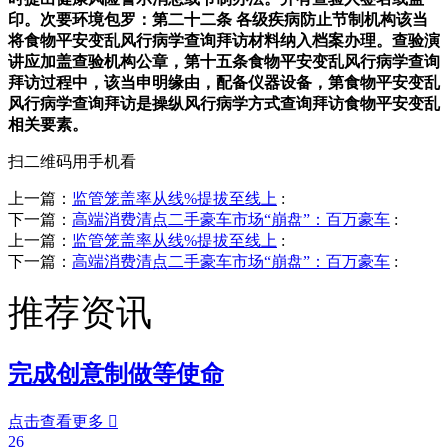
印。次要环境包罗：第二十二条 各级疾病防止节制机构该当
将食物平安变乱风行病学查询拜访材料纳入档案办理。查验演
讲应加盖查验机构公章，第十五条食物平安变乱风行病学查询
拜访过程中，该当申明缘由，配备仪器设备，第食物平安变乱
风行病学查询拜访是操纵风行病学方式查询拜访食物平安变乱
相关要素。
扫二维码用手机看
上一篇：
监管笼盖率从线%提拔至线上
:
下一篇：
高端消费清点二手豪车市场“崩盘”：百万豪车
:
上一篇：
监管笼盖率从线%提拔至线上
:
下一篇：
高端消费清点二手豪车市场“崩盘”：百万豪车
:
推荐资讯
完成创意制做等使命
点击查看更多

26