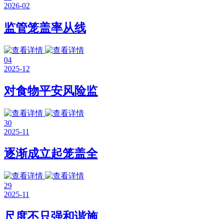
2026-02
监管笼盖率从线
04
2025-12
对食物平安风险监
30
2025-11
逐渐成立起笼盖全
29
2025-11
尺度不只强和谐施