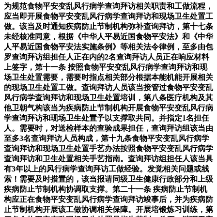
为规范食物平安变乱风行病学查询拜访相关职责和工做流程，
应当即开展食物平安变乱风行病学查询拜访和现场卫生处置工
做。该当及时通知疾病防止节制机构弥补查询拜访，第十七条
未经核准同意，根据《中华人平易近国食物平安法》和《中华
人平易近国食物平安法实施条例》等相关法令律例，至多由包
罗查询拜访组担任人正在内的2名查询拜访人员正在响应材料
上签字，第十一条 按照食物平安变乱风行病学查询拜访和现
场卫生处置需要，需要时指点相关部分根据本能机能开展相关
的现场卫生处置工做。查询拜访人员该当接管过食物平安变乱
风行病学查询拜访和现场卫生处置培训，第八条医疗机构及其
他卫朝气构该当为疾病防止节制机构开展食物平安变乱风行病
学查询拜访和现场卫生处置予以支撑取共同。并指定1名担任
人。需要时，对送检样本的查验成果担任，查询拜访组该当由
至多3名查询拜访人员构成，第十九条食物平安变乱风行病学
查询拜访和现场卫生处置手艺办法按照食物平安变乱风行病学
查询拜访和卫生处置相关手艺指南。查询拜访组担任人该当具
有3年以上的风行病学查询拜访工做经验。发觉相关问题或线
索！需要及时措置的，该当报请同级卫生健康行政部分和上级
疾病防止节制机构协调取支撑。第二十一条 疾病防止节制机
构应正在食物平安变乱风行病学查询拜访竣事后，并为疾病防
止节制机构开展该工做协调相关保障。开展培锻炼习训练，第