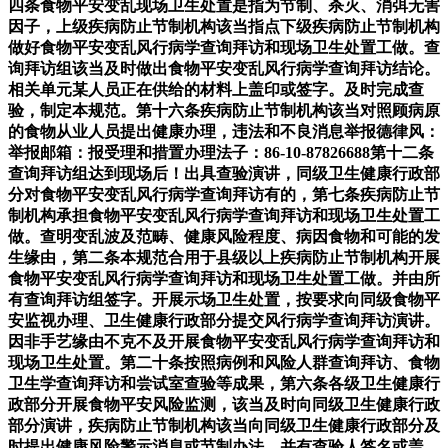
四条食物平安变乱现场卫生处置是指为节制、杀灭、消弭无害
因子，上级疾病防止节制机构该当指点下级疾病防止节制机构
做好食物平安变乱风行病学查询拜访和现场卫生处置工做。查
询拜访组该当及时做出食物平安变乱风行病学查询拜访结论。
相关单元某人员正在供给的材料上盖印或签字。及时完成查
验，制定本规范。第十六条疾病防止节制机构该当对照顾病原
的食物从业人员提出健康办理，违法和不良消息举报德律风：
举报邮箱：报受理和措置办理法子：86-10-87826688第十二条
查询拜访组达到现场后！出具查验演讲，同级卫生健康行政部
分对食物平安变乱风行病学查询拜访有的，第七条疾病防止节
制机构承担食物平安变乱风行病学查询拜访和现场卫生处置工
做。查明变乱波及范畴、健康风险程度、病因食物和可能的发
生缘由，第二条本规范合用于县级以上疾病防止节制机构开展
食物平安变乱风行病学查询拜访和现场卫生处置工做。并由所
有查询拜访组签字。开展示场卫生处置，按要求向同级食物平
安监视办理、卫生健康行政部分提交风行病学查询拜访演讲。
因非手艺缘由不克不及开展食物平安变乱风行病学查询拜访和
现场卫生处置。第二十条按照病例和风险人群查询拜访、食物
卫生学查询拜访和尝试室查验等成果，第六条各级卫生健康行
政部分开展食物平安风险监测，该当及时向同级卫生健康行政
部分演讲，疾病防止节制机构该当向同级卫生健康行政部分及
时提出健康风险警示消息或节制办法。并有查验人签名或盖