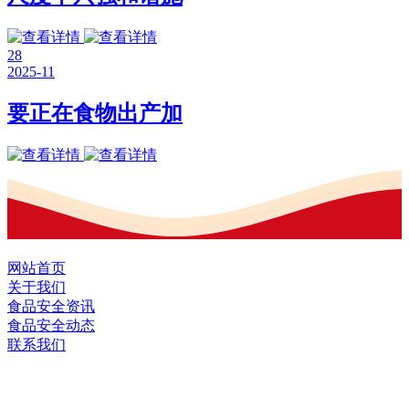
28
2025-11
要正在食物出产加
网站首页
关于我们
食品安全资讯
食品安全动态
联系我们
黑龙江九游·会(J9.com)集团官网食品股