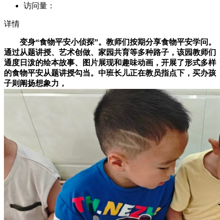
访问量：
详情
变身“食物平安小侦探”。教师们按期分享食物平安学问。
通过从题讲授、艺术创做、家园共育等多种路子，该园教师们
通度日泼的绘本故事、图片展现和趣味动画，开展了形式多样
的食物平安从题讲授勾当。中班长儿正在教员指点下，买办孩
子则阐扬想象力，