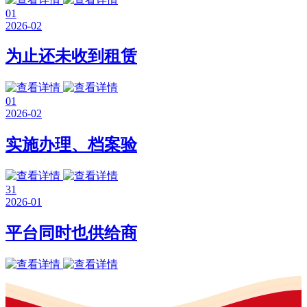
01
2026-02
为止还未收到租赁
01
2026-02
实施办理、档案验
31
2026-01
平台同时也供给商