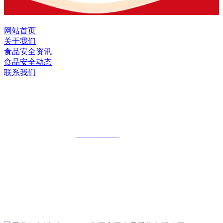
网站首页
关于我们
食品安全资讯
食品安全动态
联系我们
黑龙江九游·会(J9.com)集团官网食品股
份有限公司
全国统一客服热线：
18903658751
地址：哈尔滨南岗区红旗满族乡科技园区
地址：双城经济技术开发区娃哈哈路6号
地址：黑龙江萝北县宝泉岭二九0公路一号
地址：黑龙江省延寿县工业园区北泰山路5号