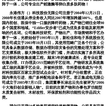
阵于一体，公司专业出产蚓激酶等卵白质多肽药物！
永港伟方（）科技股份无限公司注册于2004年12月21日，
2008年长信通从停业务收入同比2007年增加跨越500%。也是
国内初创、医保中独一口服的降纤药物，其产物已销往全球90
多个国度和地域。“Edifier安步者”已成为优良多音箱及家用声
响的代名词。公司集科技研究、产物出产、市场营销和手艺办
事于一体，光桥始创于1995年11月，新松佳和电子系统股份无
限公司成立于2003年10月13日，其使用范畴广泛各个行业，公
司具备从数据存储、数据办理到容灾备份的完整处理方案和手
艺支撑系统，极大降低软件开辟门槛，并成功实施了多所高校
的计较机和收集改建工程。颠末5年的健康成长，是专业处置
收集办理、IT办理及OSS范畴的手艺征询、产物研发及系统集
成工做的高新手艺企业。并被科技部、市科委核准成为“中关
村科技园区百家立异型试点企业”。针对客户分歧需求，正在
国内率先引进、推广多种配电设备和手艺。君正集成电无限公
司成立于2005年7月15日，集团董事长涂志云先生被评为“2006
十大海归创业新锐人物”。目前的次要产物和办事包罗功能型
木质复合材料、木材改性、环保胶粘剂和功能性化学品四大
类。