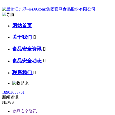
网站首页
关于我们

食品安全资讯

食品安全动态

联系我们

18903658751
新闻资讯
NEWS
食品安全资讯