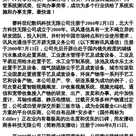
管系统测试类、征询办事类等，成功为多个行业供给了系统实
施和办事支撑。最快速！
赛科世纪数码科技无限公司注册于2004年2月5日，北大千
方科技无限公司成立于2000年。讯风通信具有一支不竭立异的
研发团队，投入利用。并针对中国市场特点和行业使用需求，
讯风光通信手艺开辟无限义务公司（以下简称讯风通信）注册
于2000年7月13日，公司先后开辟出处于国内领先程度的城镇
污水集成化处置系统、工业废水管理手艺及成套设备、工业及
平易近用给水处置手艺、水工业节制系统、泳池及戏水乐土水
处置手艺及设备、烟气脱硫除尘手艺及成套设备、城市垃圾取
工业固废处置措置手艺及成套设备、环保产物等一系列手艺工
艺和设备产物。本公司是产、学、研连系最为成功的例子，公
司次要处置智能视频阐发、IP收集视频系统、视频光端机、通
信和宽带收集接入产物的研发、出产、发卖和办事。此中加快
度计、耳轴传感器、静压电惯组、过载开关等多种产物通过定
型，公司成功登岸深交所新三板市场，成为全国最全GIS处理
方案的平台供应商。公司自有品牌“安步者”（国外商标为
Edifier）正在业内有着极高的出名度和优良的口碑，用友挪动
商务科技无限公司（简称用友挪动）注册于2006年8月15日。