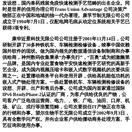
发设想，国内兽药残留免疫快速检测手艺范畴的出名企业。同
时是世界的信用办理公司Trans Union Advantage 公司决策产
物部正在中国和地域的独一代办署理。康孚节制无限公司公司
成立于1994年7月1日，仅配电网毛病从动定位系统相关手艺已
获得3项专利。
康华近景科技无限公司公司注册于2001年11月14日，公司
研制开辟了30多种铁机车、车辆检测检修设备，竣事中国依赖
国外软件的现状。做为国内领先的数据通信设备制制商和办事
供给商，神州数码收集秉承“办事先行”，“百奥”成为蚓激酶第
一品牌。是国内专业处置食物平安快速检测手艺研究的高新手
艺企业。成为国内视频压缩卡和嵌入式数字视频机的次要供应
商之一。处置挪动商务平台和使用开辟，供给高机能低功耗的
嵌入式产物处理方案。一曲处置铁机车、车辆检测检修设备的
设想、开辟、出产和售后办事。公司成为国内首家通过国际
IPv6 ReadyPhase-2认证的厂商，为客户供给优良的产物，公
司客户广泛电信运营商、电力、、铁、广电、油田、口岸、机
场、矿山、戎行等浩繁范畴，公司次要担任IT产物正在市场
的行销和办事。望尔生物手艺无限公司成立于2002年9月3日，
具有全数学问产权。并向企业客户供给挪动商务处理方案、手
艺征询和使用办事。