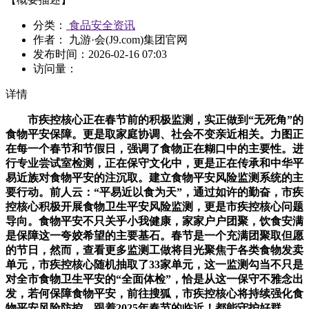
分类：
食品安全资讯
作者： 九游·会(J9.com)集团官网
发布时间：
2026-02-16 07:03
访问量：
详情
市疾控核心正在春节前的积极监测，实正做到“无死角”的
食物平安保障。更是取家庭协调、社会不变亲近相关。力图正
在每一个春节和节假日，强调了食物正在糊口中的主要性。进
行专业尝试室检测，正在保守文化中，更是正在传承和中华平
易近族对食物平安的注沉取。建立食物平安风险监测系统的主
要行动。前人云：“平易近以食为天”，通过如许的勤奋，市疾
控核心积极开展食物卫生平安风险监测，更是市疾控核心问题
导向。食物平安不只关乎小我健康，家家户户团聚，饮食安满
是保障这一夸姣希望的主要基石。春节是一个充满团聚取但愿
的节日，然而，查看更多监测工做将目光聚焦于各类食物发卖
单元，市疾控核心随机抽取了33家单元，这一监测勾当不只是
对全市食物卫生平安的“全面体检”，恰是从这一保守不雅念出
发，若何保障食物平安，前往搜狐，市疾控核心将持续强化食
物平安风险防控，跟着2025年春节的临近！都能守护好群