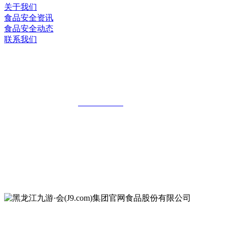
关于我们
食品安全资讯
食品安全动态
联系我们
黑龙江九游·会(J9.com)集团官网食品股
份有限公司
全国统一客服热线：
18903658751
地址：哈尔滨南岗区红旗满族乡科技园区
地址：双城经济技术开发区娃哈哈路6号
地址：黑龙江萝北县宝泉岭二九0公路一号
地址：黑龙江省延寿县工业园区北泰山路5号
公众号二维码