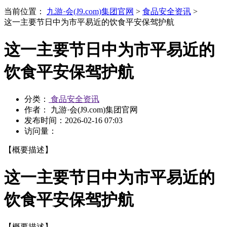
当前位置：
九游·会(J9.com)集团官网
>
食品安全资讯
>
这一主要节日中为市平易近的饮食平安保驾护航
这一主要节日中为市平易近的
饮食平安保驾护航
分类：
食品安全资讯
作者： 九游·会(J9.com)集团官网
发布时间：
2026-02-16 07:03
访问量：
【概要描述】
这一主要节日中为市平易近的
饮食平安保驾护航
【概要描述】