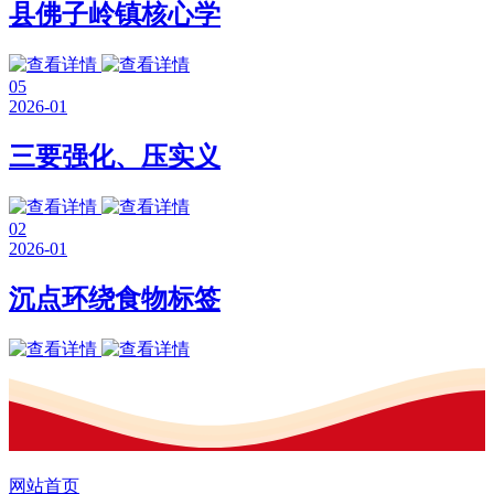
县佛子岭镇核心学
05
2026-01
三要强化、压实义
02
2026-01
沉点环绕食物标签
网站首页