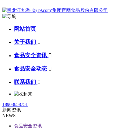
网站首页
关于我们

食品安全资讯

食品安全动态

联系我们

18903658751
新闻资讯
NEWS
食品安全资讯