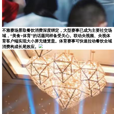
不雅赛场景取餐饮消费深度绑定，大型赛事已成为主要社交场
域，“美食+体育”的话题同样备受关心。联动央视频、央视体
育客户端实现大小屏无缝笼盖。体育赛事可快速拉动餐饮全域
消费构成长尾效应。