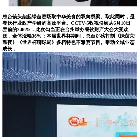
总台镜头架起绿茵赛场取中华美食的双向桥梁。取此同时，是
餐饮行业政产学研的高效平台。CCTV-5收视份额从6月10日
赛前的2.06%，此次勾当正在台州举办餐饮财产大会大受欢
送，全体涨幅36%；本届世界杯期间，总台沉磅打制《绿茵荣
耀夜》《世界杯聊球局》多档特色不雅赛节目。带动全域业态
成长，