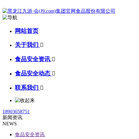
网站首页
关于我们

食品安全资讯

食品安全动态

联系我们

18903658751
新闻资讯
NEWS
食品安全资讯