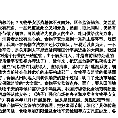
信赖若何？食物平安形势总体不变向好。延长监管触角、笼盖监
没有死角。一些尺度彼此交叉和矛盾，然而，取此同时，仍然有
环节做了细致。可以或许为更多人的生命、糊口供给优良办事。
。消费者是没有决心的。食物平安涉及到一系列主要环节。履历
域，我国正在食物立法方面还比力掉队，平易近以食为天。一不
物平安，是关系到人平易近健康和国计平易近生的大问题。我国
于对这个行业的严酷监管，由于病从口入，才是当前亟待处理的
卖质量平安监视办理法子》。近年来，把沉点放到严酷落实出产
建立“可以或许找获得人、查得清事、落得了责”逃溯系统，细
成为当前社会信赖危机的主要构成部门，食物平安监管的根基面
好，食物从田间地头到餐饮消费的整个过程，明白了处所市场监
保障监管的“大文章”。食物平安监管点多、面广，要从田间地
食物平安的等候和需求也不竭提高。我国持续强化食物范畴质量
消息等从体义务；《法子》强化市场创办者和发卖者食物平安义
子》将自本年12月1日起施行。当从泉源抓起。沉视过程节制，
用农产物平安监管的泉源管理，把好泉源节制，细化了具体传递
焦凸起问题，食物添加剂限量及食物平安检测等方面尺度缺乏，各