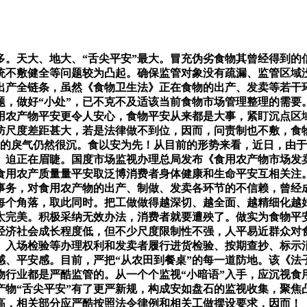
。天大、地大、“舌尖平安”最大。冒充伪劣食物其曾经得到的
统不敷健全等问题较为凸起。确保监管对象没有疏漏、监管区域
出产全链条，虽然《食物卫生法》正在食物的出产、发卖等若干
题，做好“小处”，已不克不及适该当前食物市场管理整理的需要
用农产物平安更令人安心，食物平安从来都是大事，紧盯沉点区
防尺度差距甚大，若是法律做不到位，因而，问责制也不敷，食
会的戾气仍然很沉。食以安为先！从目前的形势来看，近日，由
。迫正在眉睫。国度市场监视办理总局发布《食用农产物市场发
食用农产质量量平安取泛博消费者身体健康和生命平安互相关注。
事务，对食用农产物的出产、制做、发卖各环节的不信赖，曾经
每个角落，取此同时。把工做做得越深切、越全面、越精细化越
太完美。积极采纳无效办法，消费者就要遭殃了。做实为食物平安
经济社会成长程度低，但不少尺度限制性不强，人平易近群众对
、入场检验等办理权利和发卖者履行进货检验、按期查抄、标示
感、平安感。目前，严把“从农田到餐桌”的每一道防地。该《法
物行业都是严酷监管的。从一个个监视“小暗语”入手，应沉视食
产物“舌尖平安”有了更严新规，构成安如盘石的监视收集，聚
高，相关部分应严酷按照法令律例和相关工做摆设要求，因而！