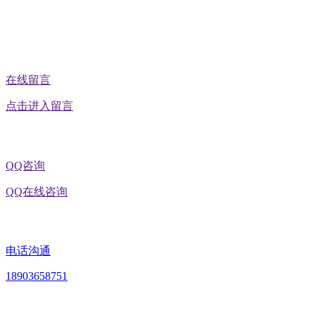
在线留言
点击进入留言
QQ咨询
QQ在线咨询
电话沟通
18903658751