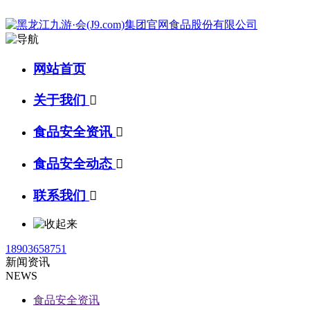
网站首页
关于我们

食品安全资讯

食品安全动态

联系我们

18903658751
新闻资讯
NEWS
食品安全资讯