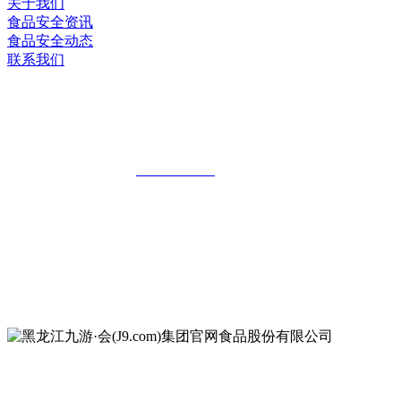
关于我们
食品安全资讯
食品安全动态
联系我们
黑龙江九游·会(J9.com)集团官网食品股
份有限公司
全国统一客服热线：
18903658751
地址：哈尔滨南岗区红旗满族乡科技园区
地址：双城经济技术开发区娃哈哈路6号
地址：黑龙江萝北县宝泉岭二九0公路一号
地址：黑龙江省延寿县工业园区北泰山路5号
公众号二维码