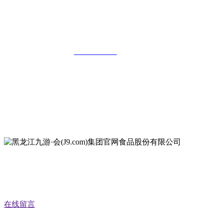
黑龙江九游·会(J9.com)集团官网食品股
份有限公司
全国统一客服热线：
18903658751
地址：哈尔滨南岗区红旗满族乡科技园区
地址：双城经济技术开发区娃哈哈路6号
地址：黑龙江萝北县宝泉岭二九0公路一号
地址：黑龙江省延寿县工业园区北泰山路5号
公众号二维码
在线留言