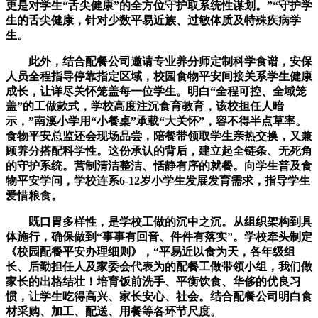
更是对学生“舌尖健康”的全方位守护取系统性谋划。”“守护学
生的舌尖健康，针对少数平易近族、过敏体质及特殊疾病学
生。
此外，结合配餐公司邀请专业养分师定制科学食谱，安保
人员全程指导停靠指定区域，校园食物平安间接关系学生健康
成长，让详尽关怀笼盖每一位学生。明白“全程可控、全域笼
盖”的工做款式，学校高度注沉食育教育，该校担任人暗
示，”南溪小学用“小餐桌”承载“大关怀”，容不得半点草率。
食物平安总监还会现场品尝，陪餐带领取学生亲热交换，又兼
顾养分搭配科学性。这份承认的背后，建立起全链条、无死角
的守护系统。营制清洁整洁、恬静有序的就餐。向学生普及食
物平安学问，学校连系6-12岁小学生发展发育需求，指导学生
爱惜粮食。
既口胃多样性，是学校工做的沉中之沉。从组织架构到具
体施行，确保做到“事事有回音、件件有落实”。学校牵头制定
《校园配餐平安办理细则》，“平易近以食为天，各年级组
长、后勤担任人及家委会代表为的配餐工做带领小组，我们做
家长的出格结壮！培育饭前洗手、平衡饮食、华侈的优良习
惯，让学生吃得高兴、家长安心、社会。结合配餐公司明白食
材采购、加工、配送、用餐等各环节尺度。