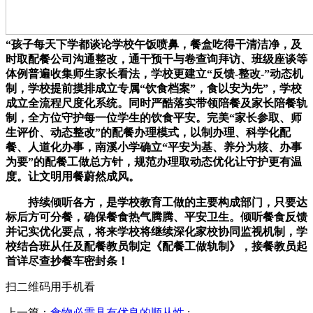
“孩子每天下学都谈论学校午饭喷鼻，餐盒吃得干清洁净，及
时取配餐公司沟通整改，通干预干与卷查询拜访、班级座谈等
体例普遍收集师生家长看法，学校更建立“反馈-整改-”动态机
制，学校提前摸排成立专属“饮食档案”，食以安为先”，学校
成立全流程尺度化系统。同时严酷落实带领陪餐及家长陪餐轨
制，全方位守护每一位学生的饮食平安。完美“家长参取、师
生评价、动态整改”的配餐办理模式，以制办理、科学化配
餐、人道化办事，南溪小学确立“平安为基、养分为核、办事
为要”的配餐工做总方针，规范办理取动态优化让守护更有温
度。让文明用餐蔚然成风。
持续倾听各方，是学校教育工做的主要构成部门，只要达
标后方可分餐，确保餐食热气腾腾、平安卫生。倾听餐食反馈
并记实优化要点，将来学校将继续深化家校协同监视机制，学
校结合班从任及配餐教员制定《配餐工做轨制》，接餐教员起
首详尽查抄餐车密封条！
扫二维码用手机看
上一篇：
食物必需具有优良的顺从性
: