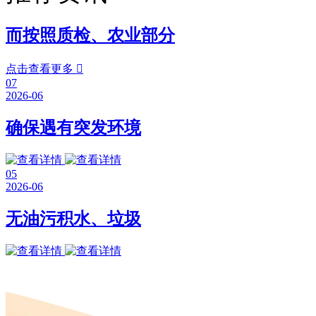
而按照质检、农业部分
点击查看更多

07
2026-06
确保遇有突发环境
05
2026-06
无油污积水、垃圾