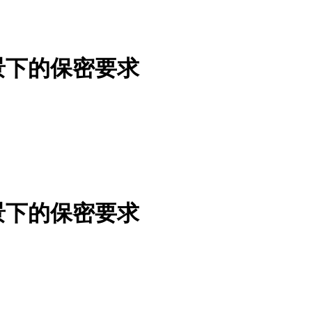
景下的保密要求
景下的保密要求