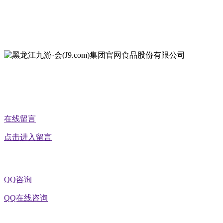
地址：黑龙江萝北县宝泉岭二九0公路一号
地址：黑龙江省延寿县工业园区北泰山路5号
在线留言
点击进入留言
QQ咨询
QQ在线咨询