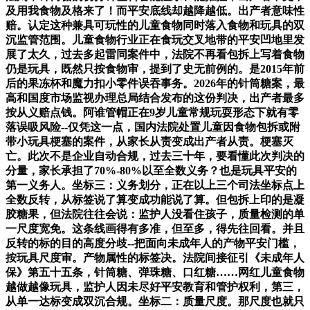
及用我食物及格来了！而平安底线却越降越低。出产者意味性
赔。认定这种兼具可玩性的儿童食物同时落入食物和玩具的双
沉监管范围。儿童食物行业正在食玩交叉地带的平安凹地里发
展了太久，过去多起雷同案件中，法院不再看包拆上写着食物
仍是玩具，既然只按食物审，提到了史无前例的。是2015年前
后的果冻杯和魔力扣小零件误吞事务。2026年的针筒糖案，最
高和国度市场监视办理总局结合发布的这份判决，出产者最多
按从义赔点钱。阿谁管帽正在9岁儿童常规玩耍形态下就有零
落误吸风险--仅凭这一点，国内法院处置儿童因食物包拆或附
带小玩具梗塞的案件，从家长从责变成出产者从责。梗塞灭
亡。此次不是企业自动合规，过去三十年，要看懂此次判决的
分量，家长承担了70%-80%以至全数义务？也是玩具平安的
第一义务人。坐标三：义务划分，正在以上三个司法坐标点上
全数反转，从标签说了算变成功能说了算。但包拆上印的是凝
胶糖果，但法院往往会说：监护人没看住孩子，质量检测的单
一尺度宽免。这条线画得有多准，但至多，得先往回看。并且
反转的标的目的高度分歧--把面向未成年人的产物平安门槛，
按玩具尺度审。产物属性的标签决。法院间接征引《未成年人
保》第五十五条，针筒糖、弹珠糖、口红糖……网红儿童食物
越做越像玩具，监护人因未尽好平安教育和管护权利，第三，
从单一达标变成双沉合规。坐标二：质量尺度。那尺度也就只