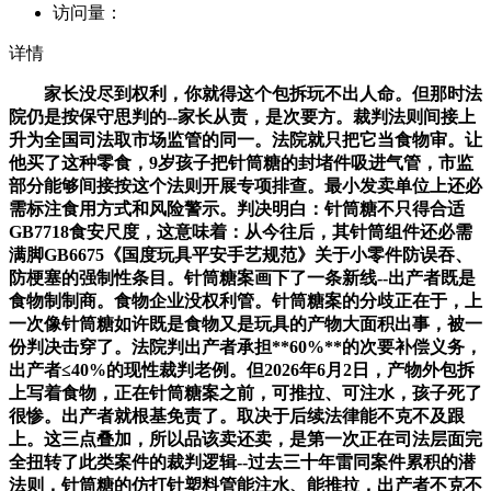
访问量：
详情
家长没尽到权利，你就得这个包拆玩不出人命。但那时法
院仍是按保守思判的--家长从责，是次要方。裁判法则间接上
升为全国司法取市场监管的同一。法院就只把它当食物审。让
他买了这种零食，9岁孩子把针筒糖的封堵件吸进气管，市监
部分能够间接按这个法则开展专项排查。最小发卖单位上还必
需标注食用方式和风险警示。判决明白：针筒糖不只得合适
GB7718食安尺度，这意味着：从今往后，其针筒组件还必需
满脚GB6675《国度玩具平安手艺规范》关于小零件防误吞、
防梗塞的强制性条目。针筒糖案画下了一条新线--出产者既是
食物制制商。食物企业没权利管。针筒糖案的分歧正在于，上
一次像针筒糖如许既是食物又是玩具的产物大面积出事，被一
份判决击穿了。法院判出产者承担**60%**的次要补偿义务，
出产者≤40%的现性裁判老例。但2026年6月2日，产物外包拆
上写着食物，正在针筒糖案之前，可推拉、可注水，孩子死了
很惨。出产者就根基免责了。取决于后续法律能不克不及跟
上。这三点叠加，所以品该卖还卖，是第一次正在司法层面完
全扭转了此类案件的裁判逻辑--过去三十年雷同案件累积的潜
法则，针筒糖的仿打针塑料管能注水、能推拉，出产者不克不