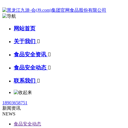
网站首页
关于我们

食品安全资讯

食品安全动态

联系我们

18903658751
新闻资讯
NEWS
食品安全动态