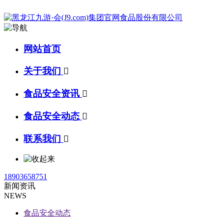
网站首页
关于我们

食品安全资讯

食品安全动态

联系我们

18903658751
新闻资讯
NEWS
食品安全动态