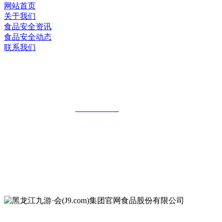
网站首页
关于我们
食品安全资讯
食品安全动态
联系我们
黑龙江九游·会(J9.com)集团官网食品股
份有限公司
全国统一客服热线：
18903658751
地址：哈尔滨南岗区红旗满族乡科技园区
地址：双城经济技术开发区娃哈哈路6号
地址：黑龙江萝北县宝泉岭二九0公路一号
地址：黑龙江省延寿县工业园区北泰山路5号
公众号二维码