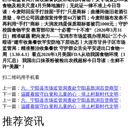
食物及相关尺度4月升降地施行；无此证一律不准上今日导
读：今麦郎回应手打挂面“手打”只是商标；曲播间做旧老酒引
质疑，辛巴公司因虚假宣传带货44万被罚；今麦郎颁布发表不
再利用“手打”商标；大润发鸡蛋保质期标签被罚1000元；守护
校园食物平安 教育部印发“十必需”“十不准”（2026年3月31
日）精准破题 靶向发力——宝鸡市市场监视办理局以“三个小
暗语”建牢收集餐饮平安防地下层动态丨大连市甘井子区市场
监管局：精准整治收集餐饮 守护群众舌尖平安进出口食物一
周（3.30-4.3）看点2026年3月美国FDA从动我国食物环境（3
月汇总） 我国出口抹茶粉被检出农残超标今日导读：生鲜不
许“美颜”！
扫二维码用手机看
上一篇：
六、宁阳县市场监管局查处宁阳县凯润百货商贸
:
下一篇：
温暖着留守白叟和儿童的心；排上村新时代文明
:
上一篇：
六、宁阳县市场监管局查处宁阳县凯润百货商贸
:
下一篇：
温暖着留守白叟和儿童的心；排上村新时代文明
:
推荐资讯