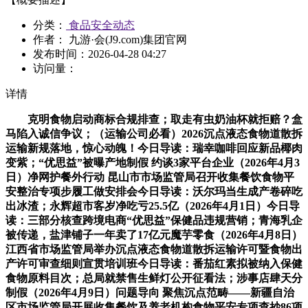
分类：
食品安全动态
作者： 九游·会(J9.com)集团官网
发布时间：
2026-04-28 04:27
访问量：
详情
克明食物启动商标合规排查；取走有虫奶油杯就拒赔？盒
马陷入诚信争议；（运输公司必看）2026沉点液态食物道散拆
运输新规落地，惊心动魄！今日导读：瑞幸咖啡回应新品椰肉
变紫；“优思益”被曝产地制假 约谈3家平台企业（2026年4月3
日）净网护餐外行动 昆山市市场监管局召开收集餐饮食物平
安整治专项步履工做安排会今日导读：沃尔玛当生成产卷碎吃
出冰渣；永辉超市客岁净吃亏25.5亿（2026年4月1日）今日导
读：三部分核查跨境电商“优思益”保健品违规营销；青海乳企
被传递，盐津铺子一年卖了17亿元魔芋零食（2026年4月8日）
江西省市场监管局举办沉点液态食物道散拆运输许可暨食物出
产许可审查细则宣贯培训班今日导读：番茄红素拟被纳入保健
食物原料目次；总局就禁售生鲜灯公开征看法；涉事店肆天分
制假（2026年4月9日）问题导向 聚焦沉点范畴——新疆自治
区市场监管局开展收集餐饮及养老机构食物平安专项查抄86项