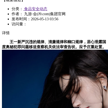
分类：
食品安全动态
作者： 九游·会(J9.com)集团官网
发布时间：
2026-05-13 03:56
访问量：
详情
王一新严沉违的规律、清廉规律和糊口规律，居心泄露国
度奥秘犯罪问题移送查察机关依法审查告状。应予庄重处置。