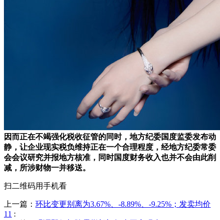
因而正在不竭强化税收征管的同时，地方纪委国度监委发布动
静，让企业现实税负维持正在一个合理程度，经地方纪委常委
会会议研究并报地方核准，同时国度财务收入也并不会由此削
减，所涉财物一并移送。
扫二维码用手机看
上一篇：
环比变更别离为3.67%、-8.89%、-9.25%；发卖均价
11
: