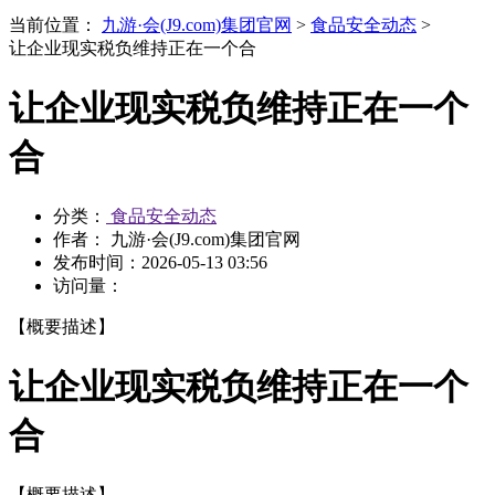
当前位置：
九游·会(J9.com)集团官网
>
食品安全动态
>
让企业现实税负维持正在一个合
让企业现实税负维持正在一个
合
分类：
食品安全动态
作者： 九游·会(J9.com)集团官网
发布时间：
2026-05-13 03:56
访问量：
【概要描述】
让企业现实税负维持正在一个
合
【概要描述】