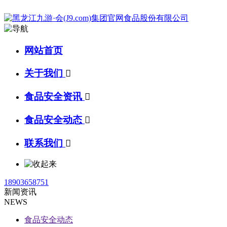
网站首页
关于我们

食品安全资讯

食品安全动态

联系我们

18903658751
新闻资讯
NEWS
食品安全动态