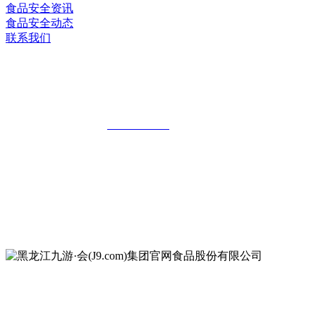
食品安全资讯
食品安全动态
联系我们
黑龙江九游·会(J9.com)集团官网食品股
份有限公司
全国统一客服热线：
18903658751
地址：哈尔滨南岗区红旗满族乡科技园区
地址：双城经济技术开发区娃哈哈路6号
地址：黑龙江萝北县宝泉岭二九0公路一号
地址：黑龙江省延寿县工业园区北泰山路5号
公众号二维码