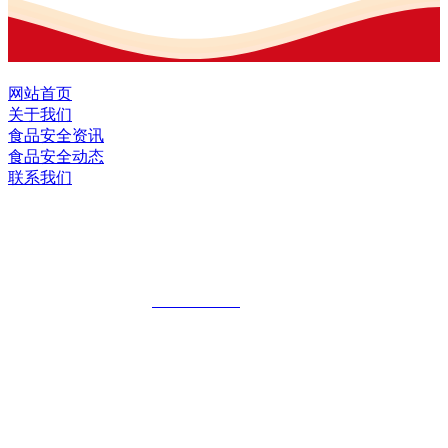
网站首页
关于我们
食品安全资讯
食品安全动态
联系我们
黑龙江九游·会(J9.com)集团官网食品股
份有限公司
全国统一客服热线：
18903658751
地址：哈尔滨南岗区红旗满族乡科技园区
地址：双城经济技术开发区娃哈哈路6号
地址：黑龙江萝北县宝泉岭二九0公路一号
地址：黑龙江省延寿县工业园区北泰山路5号