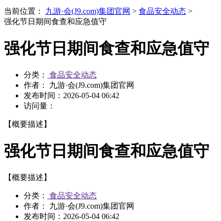
当前位置：
九游·会(J9.com)集团官网
>
食品安全动态
>
强化节日期间食查和应急值守
强化节日期间食查和应急值守
分类：
食品安全动态
作者： 九游·会(J9.com)集团官网
发布时间：
2026-05-04 06:42
访问量：
【概要描述】
强化节日期间食查和应急值守
【概要描述】
分类：
食品安全动态
作者： 九游·会(J9.com)集团官网
发布时间：
2026-05-04 06:42