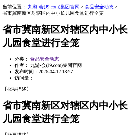
当前位置：
九游·会(J9.com)集团官网
>
食品安全动态
>
省市冀南新区对辖区内中小长儿园食堂进行全笼
省市冀南新区对辖区内中小长
儿园食堂进行全笼
分类：
食品安全动态
作者： 九游·会(J9.com)集团官网
发布时间：
2026-04-12 18:57
访问量：
【概要描述】
省市冀南新区对辖区内中小长
儿园食堂进行全笼
【概要描述】