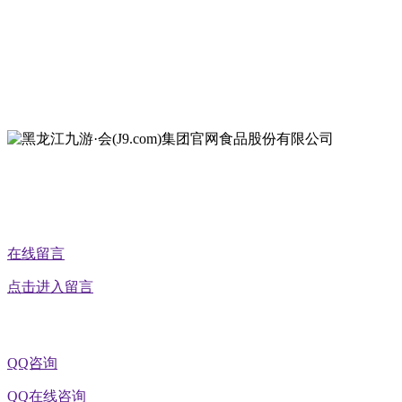
地址：哈尔滨南岗区红旗满族乡科技园区
地址：双城经济技术开发区娃哈哈路6号
地址：黑龙江萝北县宝泉岭二九0公路一号
地址：黑龙江省延寿县工业园区北泰山路5号
公众号二维码
在线留言
点击进入留言
QQ咨询
QQ在线咨询