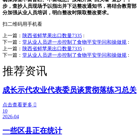
步，查抄人员现场予以指出并下达整改通知书，将结合教育部
分加强从业人员培训，明白整改时限取整改要求。
扫二维码用手机看
上一篇：
陕西省鲜苹果出口数量7335
:
下一篇：
堂从业人员进一步控制了食物平安学问和操做规
:
上一篇：
陕西省鲜苹果出口数量7335
:
下一篇：
堂从业人员进一步控制了食物平安学问和操做规
:
推荐资讯
成长示代农业代表委员谈贯彻落练习总关
点击查看更多

10
2026-04
一些区县正在统计