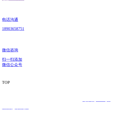
电话沟通
18903658751
微信咨询
扫一扫添加
微信公众号
TOP
版权所有：黑龙江九游·会(J9.com)集团官网食品股份有限公司
Copyright © 2020 All rights reserved
网站建设：
九游·会(J9.com)集
团官网
网站地图