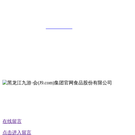
黑龙江九游·会(J9.com)集团官网食品股
份有限公司
全国统一客服热线：
18903658751
地址：哈尔滨南岗区红旗满族乡科技园区
地址：双城经济技术开发区娃哈哈路6号
地址：黑龙江萝北县宝泉岭二九0公路一号
地址：黑龙江省延寿县工业园区北泰山路5号
公众号二维码
在线留言
点击进入留言