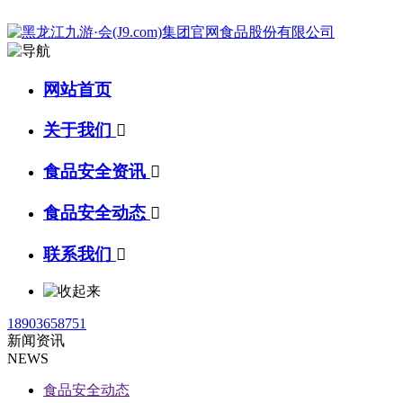
网站首页
关于我们

食品安全资讯

食品安全动态

联系我们

18903658751
新闻资讯
NEWS
食品安全动态