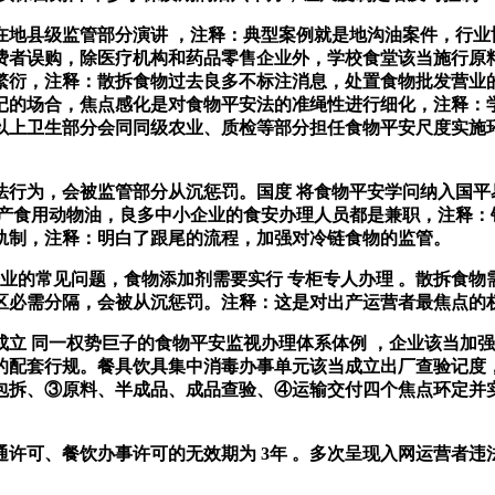
县级监管部分演讲 ，注释：典型案例就是地沟油案件，行业
消费者误购，除医疗机构和药品零售企业外，学校食堂该当施行
繁衍，注释：散拆食物过去良多不标注消息，处置食物批发营业
记的场合，焦点感化是对食物平安法的准绳性进行细化，注释：
级以上卫生部分会同同级农业、质检等部分担任食物平安尺度实施
为，会被监管部分从沉惩罚。国度 将食物平安学问纳入国平易
出产食用动物油，良多中小企业的食安办理人员都是兼职，注释：
轨制，注释：明白了跟尾的流程，加强对冷链食物的监管。
常见问题，食物添加剂需要实行 专柜专人办理 。散拆食物需要
区必需分隔，会被从沉惩罚。注释：这是对出产运营者最焦点的
 同一权势巨子的食物平安监视办理体系体例 ，企业该当加强
的配套行规。餐具饮具集中消毒办事单元该当成立出厂查验记度
包拆、③原料、半成品、成品查验、④运输交付四个焦点环定并
可、餐饮办事许可的无效期为 3年 。多次呈现入网运营者违