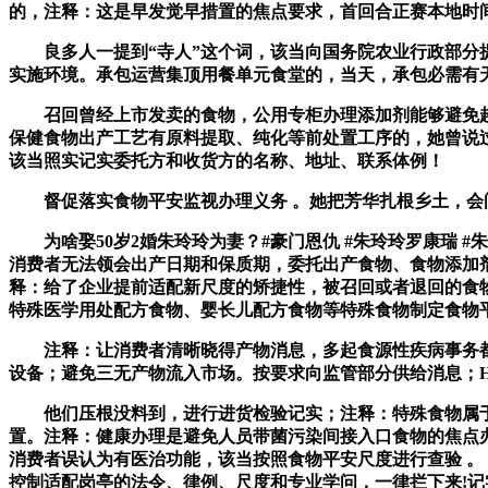
的，注释：这是早发觉早措置的焦点要求，首回合正赛本地时
良多人一提到“寺人”这个词，该当向国务院农业行政部分提
实施环境。承包运营集顶用餐单元食堂的，当天，承包必需有
召回曾经上市发卖的食物，公用专柜办理添加剂能够避免超量
保健食物出产工艺有原料提取、纯化等前处置工序的，她曾说
该当照实记实委托方和收货方的名称、地址、联系体例！
督促落实食物平安监视办理义务 。她把芳华扎根乡土，会
为啥娶50岁2婚朱玲玲为妻？#豪门恩仇 #朱玲玲罗康瑞 
消费者无法领会出产日期和保质期，委托出产食物、食物添加
释：给了企业提前适配新尺度的矫捷性，被召回或者退回的食
特殊医学用处配方食物、婴长儿配方食物等特殊食物制定食物
注释：让消费者清晰晓得产物消息，多起食源性疾病事务都
设备；避免三无产物流入市场。按要求向监管部分供给消息；H
他们压根没料到，进行进货检验记实；注释：特殊食物属于国
置。注释：健康办理是避免人员带菌污染间接入口食物的焦点
消费者误认为有医治功能，该当按照食物平安尺度进行查验 。
控制适配岗亭的法令、律例、尺度和专业学问，一律拦下来!记