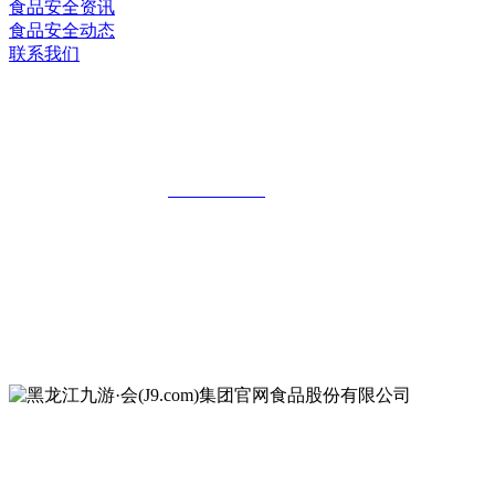
食品安全资讯
食品安全动态
联系我们
黑龙江九游·会(J9.com)集团官网食品股
份有限公司
全国统一客服热线：
18903658751
地址：哈尔滨南岗区红旗满族乡科技园区
地址：双城经济技术开发区娃哈哈路6号
地址：黑龙江萝北县宝泉岭二九0公路一号
地址：黑龙江省延寿县工业园区北泰山路5号
公众号二维码