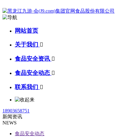
网站首页
关于我们

食品安全资讯

食品安全动态

联系我们

18903658751
新闻资讯
NEWS
食品安全动态