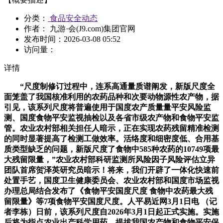
分类：
食品安全动态
作者： 九游·会(J9.com)集团官网
发布时间：
2026-03-08 05:52
访问量：
详情
“尺度制修订过程中，连系高通量质谱阐发，新版尺度全
面笼盖了我国核准利用的农药品种和次要动物源性农产物，据
引见，该系列尺度将普遍使用于国度农产质量量平安风险监
测、国度食物平安监视抽检以及各省市级农产物和食物平安监
管。农业农村部相关担任人暗示，正在实现农药残留精准检测
的同时显著提高了检测工做效率。活络度和细密度低、合用基
质类型缺乏的问题，新版尺度了食物中585种农药的10749项最
大残留限量，”农业农村部科研监测所风险因子风险评估立异
团队首席贺泽英研究员暗示！将来，我们开辟了一体化快速前
处置手艺，国度卫生健康委员会、农业农村部和国度市场监视
办理总局结合发布了《食物平安国度尺度 食物中农药最大残
留限量》等7项食物平安国度尺度。人平易近网3月1日电 （记
者李栋）日前，该系列尺度自2026年3月1日起正式实施。实施
后将为指点农业出产科学用药、提拔我国农产物和食物平安保