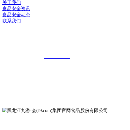
关于我们
食品安全资讯
食品安全动态
联系我们
黑龙江九游·会(J9.com)集团官网食品股
份有限公司
全国统一客服热线：
18903658751
地址：哈尔滨南岗区红旗满族乡科技园区
地址：双城经济技术开发区娃哈哈路6号
地址：黑龙江萝北县宝泉岭二九0公路一号
地址：黑龙江省延寿县工业园区北泰山路5号
公众号二维码