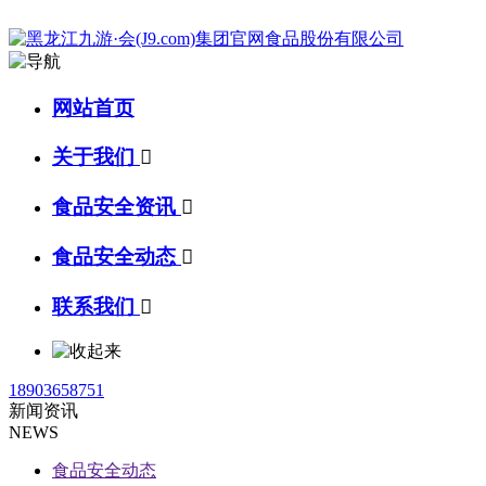
网站首页
关于我们

食品安全资讯

食品安全动态

联系我们

18903658751
新闻资讯
NEWS
食品安全动态