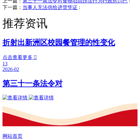
上一篇：
第三十一条法令对食物召回违法行为行政惩罚已
:
下一篇：
当事人无法供给进货凭证
:
推荐资讯
折射出新洲区校园餐管理的性变化
点击查看更多

13
2026-02
第三十一条法令对
网站首页