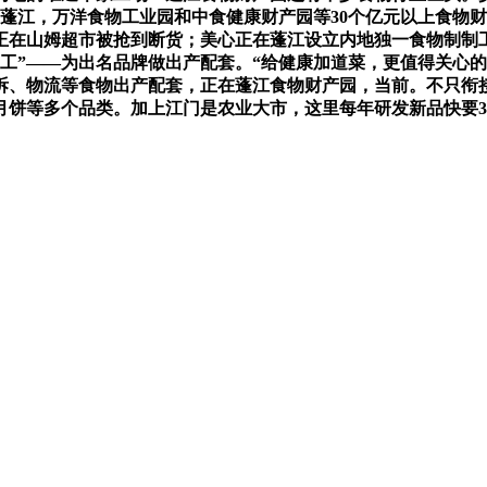
蓬江，万洋食物工业园和中食健康财产园等30个亿元以上食物
正在山姆超市被抢到断货；美心正在蓬江设立内地独一食物制制
工”——为出名品牌做出产配套。“给健康加道菜，更值得关心
包拆、物流等食物出产配套，正在蓬江食物财产园，当前。不只衔
饼等多个品类。加上江门是农业大市，这里每年研发新品快要3