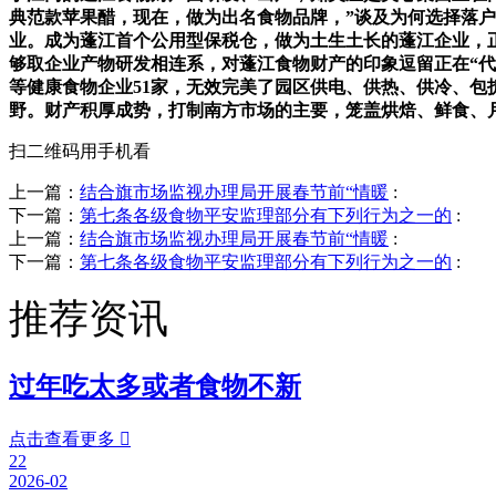
典范款苹果醋，现在，做为出名食物品牌，”谈及为何选择落户
业。成为蓬江首个公用型保税仓，做为土生土长的蓬江企业，
够取企业产物研发相连系，对蓬江食物财产的印象逗留正在“代
等健康食物企业51家，无效完美了园区供电、供热、供冷、
野。财产积厚成势，打制南方市场的主要，笼盖烘焙、鲜食、月
扫二维码用手机看
上一篇：
结合旗市场监视办理局开展春节前“情暖
:
下一篇：
第七条各级食物平安监理部分有下列行为之一的
:
上一篇：
结合旗市场监视办理局开展春节前“情暖
:
下一篇：
第七条各级食物平安监理部分有下列行为之一的
:
推荐资讯
过年吃太多或者食物不新
点击查看更多

22
2026-02