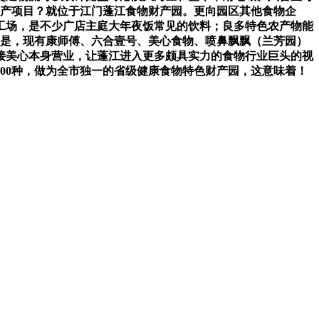
财产项目？就位于江门蓬江食物财产园。更向园区其他食物企
工场，是不少广店主庭大年夜饭常见的饮料；良多特色农产物能
的是，现有康师傅、六合壹号、美心食物、喷鼻飘飘（兰芳园）
接美心本身营业，让蓬江进入更多颇具实力的食物行业巨头的视
00种，做为全市独一的省级健康食物特色财产园，这意味着！