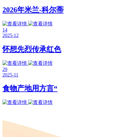
2026年米兰-科尔蒂
14
2025-12
怀想先烈传承红色
29
2025-11
食物产地用方言“