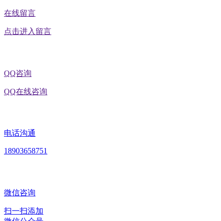
在线留言
点击进入留言
QQ咨询
QQ在线咨询
电话沟通
18903658751
微信咨询
扫一扫添加