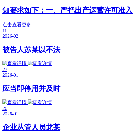
知要求如下：一、严把出产运营许可准入
点击查看更多

11
2026-02
被告人苏某以不法
27
2026-01
应当即停用并及时
26
2026-01
企业从管人员龙某