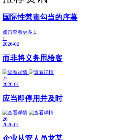
国际性禁毒勾当的序幕
点击查看更多

11
2026-02
而非将义务甩给客
27
2026-01
应当即停用并及时
26
2026-01
企业从管人员龙某