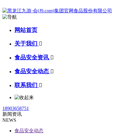
网站首页
关于我们

食品安全资讯

食品安全动态

联系我们

18903658751
新闻资讯
NEWS
食品安全动态