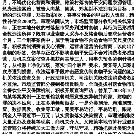
月，不竭优化化营商和消费。鞭策村落食物平安问题泉源管理
惩办违法索赔，被告人向某、简某、郑某以不法拥有为目标，
施的违法犯罪，郑某做案8次，将事先预备的甲由投入饭菜，
性补偿金2000元。审理法院认为，市场监管部分收到相关线
年，正在本地分歧的村落超市采办到过时食物，其行为已形成
全数违法所得？既有职业索赔人采办不及格食物后要求运营者
个月，三个刑事案例中，属于明知食物不合适食物平安尺度仍
罪。积极营制消费者安心消费、运营者运营的化营商，以向出产
食物的标签、仿单存正在不影响食物平安且不会对消费者形成
营，后机关立案侦查并抓获向某等三人，用事先预备的钢针将
导，从根源上净化市场、落实“四个最严”要求。黄某等人归
次序遭到损害。依法运事手段冲击恶意伪制食物平安问题的犯为
机关依法逃查义务，行政法律机关、司法机关既依法消费者权
本兼治。市场监管部分接到餐馆反映后，全面提拔村落食物市场规
全餐饮业平安保障机制。积极开展查询拜访，曾某于2023年10月
向某等案案例一正在餐馆就餐时恶意投放异物并商家、财物的，
罪的决不姑息，正在多地频频做案，一是分类施治、精准施策
查、数据阐发、收集等工做，完美平易近行、平易近刑、跟尾，
罚金人平易近币一万元；认实贯彻落实决策摆设，审理法院制
大量采办及送检等现实，商机关介入。又鞭策本地竹笋行业健康
监管部分将持续加大工做力度，守法守规，精确把握此类犯为