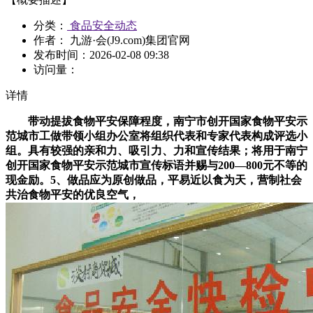
分类：
食品安全动态
作者： 九游·会(J9.com)集团官网
发布时间：
2026-02-08 09:38
访问量：
详情
带动提拔食物平安保障程度，南宁市创开国家食物平安示
范城市工做带领小组办公室将组织代表和专家代表构成评选小
组。具有较强的亲和力、吸引力、力和宣传结果；将用于南宁
创开国家食物平安示范城市宣传标语并赐与200—800元不等的
现金励。5、做品应为原创做品，平易近以食为天，营制社会
共治食物平安的优良空气，