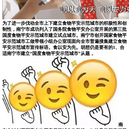
为了进一步伐动全市上下建立食物平安示范城市的积极性和创
制性，南宁市成功列入了国务院食物平安办公室开展的第三批
国度食物平安示范城市建立试点城市。南宁市创开国家食物平
安示范城市工做带领小组办公室现面向全市普遍搜集建立食物
平安示范城市宣传标语。食以安为先。胡想仍是要有的1、合
适南宁市建立“国度食物平安示范城市”从题，
南