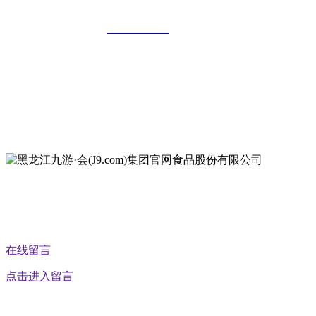
全国统一客服热线：
18903658751
地址：哈尔滨南岗区红旗满族乡科技园区
地址：双城经济技术开发区娃哈哈路6号
地址：黑龙江萝北县宝泉岭二九0公路一号
地址：黑龙江省延寿县工业园区北泰山路5号
公众号二维码
在线留言
点击进入留言