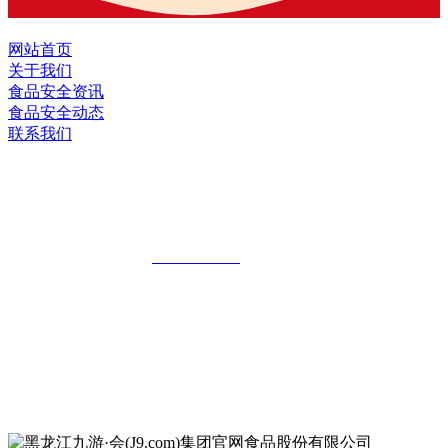
网站首页
关于我们
食品安全资讯
食品安全动态
联系我们
黑龙江九游·会(J9.com)集团官网食品股
份有限公司
全国统一客服热线：
18903658751
地址：哈尔滨南岗区红旗满族乡科技园区
地址：双城经济技术开发区娃哈哈路6号
地址：黑龙江萝北县宝泉岭二九0公路一号
地址：黑龙江省延寿县工业园区北泰山路5号