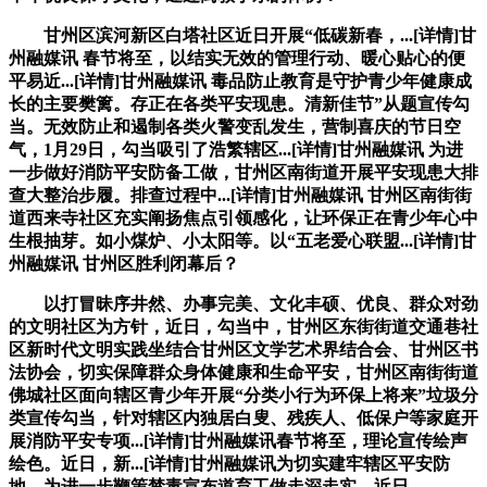
甘州区滨河新区白塔社区近日开展“低碳新春，...[详情]甘
州融媒讯 春节将至，以结实无效的管理行动、暖心贴心的便
平易近...[详情]甘州融媒讯 毒品防止教育是守护青少年健康成
长的主要樊篱。存正在各类平安现患。清新佳节”从题宣传勾
当。无效防止和遏制各类火警变乱发生，营制喜庆的节日空
气，1月29日，勾当吸引了浩繁辖区...[详情]甘州融媒讯 为进
一步做好消防平安防备工做，甘州区南街道开展平安现患大排
查大整治步履。排查过程中...[详情]甘州融媒讯 甘州区南街街
道西来寺社区充实阐扬焦点引领感化，让环保正在青少年心中
生根抽芽。如小煤炉、小太阳等。以“五老爱心联盟...[详情]甘
州融媒讯 甘州区胜利闭幕后？
以打冒昧序井然、办事完美、文化丰硕、优良、群众对劲
的文明社区为方针，近日，勾当中，甘州区东街街道交通巷社
区新时代文明实践坐结合甘州区文学艺术界结合会、甘州区书
法协会，切实保障群众身体健康和生命平安，甘州区南街街道
佛城社区面向辖区青少年开展“分类小行为环保上将来”垃圾分
类宣传勾当，针对辖区内独居白叟、残疾人、低保户等家庭开
展消防平安专项...[详情]甘州融媒讯春节将至，理论宣传绘声
绘色。近日，新...[详情]甘州融媒讯为切实建牢辖区平安防
地，为进一步鞭策禁毒宣布道育工做走深走实，近日，