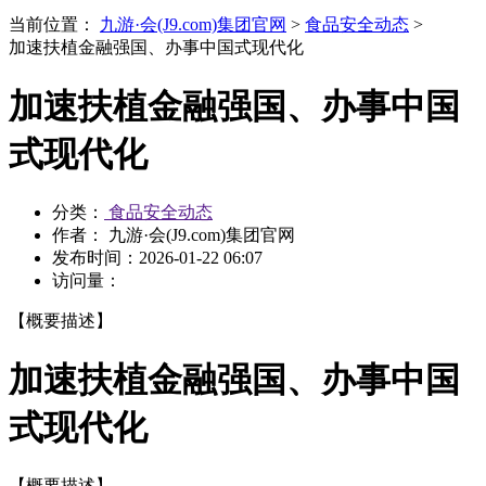
当前位置：
九游·会(J9.com)集团官网
>
食品安全动态
>
加速扶植金融强国、办事中国式现代化
加速扶植金融强国、办事中国
式现代化
分类：
食品安全动态
作者： 九游·会(J9.com)集团官网
发布时间：
2026-01-22 06:07
访问量：
【概要描述】
加速扶植金融强国、办事中国
式现代化
【概要描述】