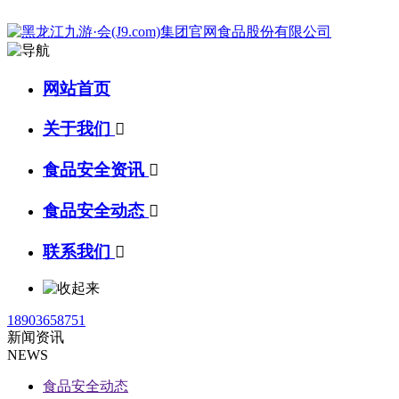
网站首页
关于我们

食品安全资讯

食品安全动态

联系我们

18903658751
新闻资讯
NEWS
食品安全动态