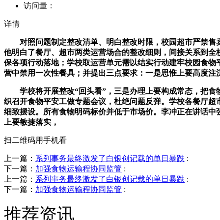
访问量：
详情
对照问题制定整改清单、明白整改时限，校园超市严禁售卖冷
他明白了餐厅、超市两类运营场合的整改细则，间接关系到全校
保各项行动落地；学校取运营单元需以结实行动建牢校园食物
营中禁用一次性餐具；并提出三点要求：一是思惟上要高度注
学校将开展整改“回头看”，三是办理上要构成常态，把食物
织召开食物平安工做专题会议，杜绝问题反弹。学校各餐厅超
细致摆设。所有食物明码标价并低于市场价。李冲正在讲话中
上要敏捷落实，
扫二维码用手机看
上一篇：
系列事务最终激发了白银创记载的单日暴跌
:
下一篇：
加强食物运输程协同监管
:
上一篇：
系列事务最终激发了白银创记载的单日暴跌
:
下一篇：
加强食物运输程协同监管
:
推荐资讯