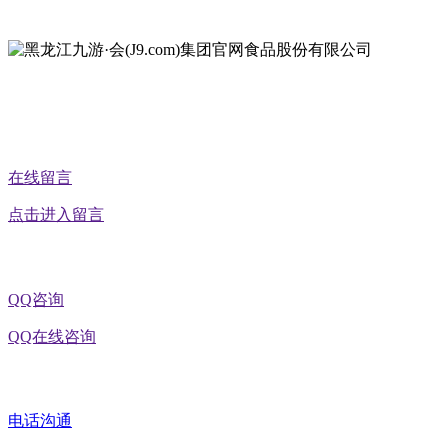
地址：黑龙江省延寿县工业园区北泰山路5号
在线留言
点击进入留言
QQ咨询
QQ在线咨询
电话沟通