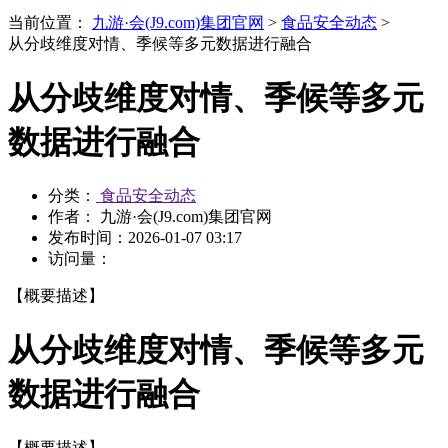
当前位置：
九游·会(J9.com)集团官网
>
食品安全动态
>
从分歧维度对情、季候等多元数据进行融合
从分歧维度对情、季候等多元
数据进行融合
分类：
食品安全动态
作者： 九游·会(J9.com)集团官网
发布时间：
2026-01-07 03:17
访问量：
【概要描述】
从分歧维度对情、季候等多元
数据进行融合
【概要描述】