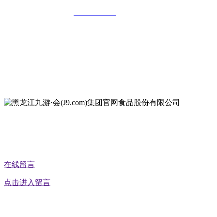
全国统一客服热线：
18903658751
地址：哈尔滨南岗区红旗满族乡科技园区
地址：双城经济技术开发区娃哈哈路6号
地址：黑龙江萝北县宝泉岭二九0公路一号
地址：黑龙江省延寿县工业园区北泰山路5号
公众号二维码
在线留言
点击进入留言