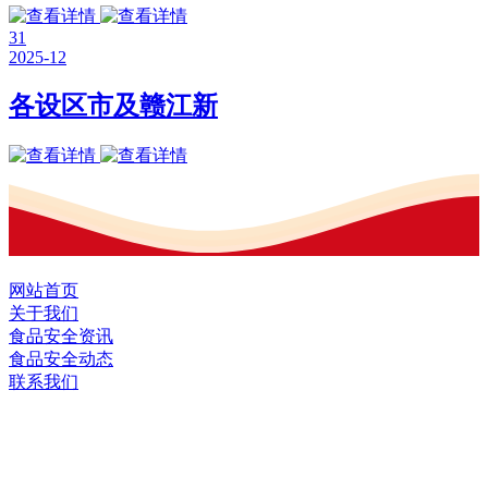
31
2025-12
各设区市及赣江新
网站首页
关于我们
食品安全资讯
食品安全动态
联系我们
黑龙江九游·会(J9.com)集团官网食品股
份有限公司