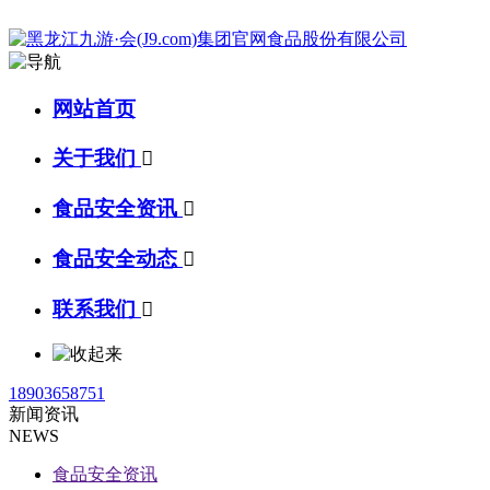
网站首页
关于我们

食品安全资讯

食品安全动态

联系我们

18903658751
新闻资讯
NEWS
食品安全资讯