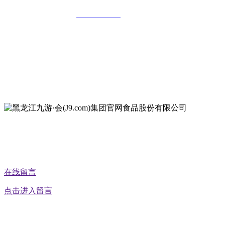
全国统一客服热线：
18903658751
地址：哈尔滨南岗区红旗满族乡科技园区
地址：双城经济技术开发区娃哈哈路6号
地址：黑龙江萝北县宝泉岭二九0公路一号
地址：黑龙江省延寿县工业园区北泰山路5号
公众号二维码
在线留言
点击进入留言