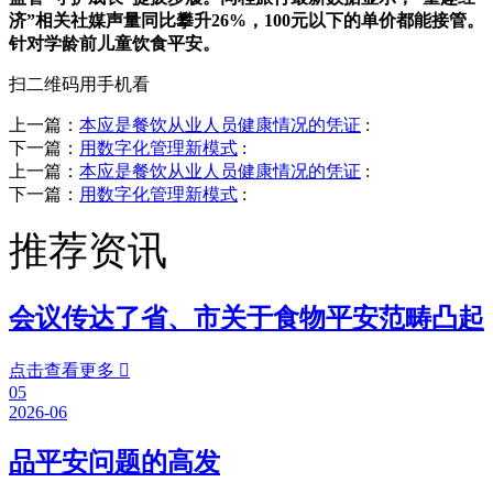
济”相关社媒声量同比攀升26%，100元以下的单价都能接管。
针对学龄前儿童饮食平安。
扫二维码用手机看
上一篇：
本应是餐饮从业人员健康情况的凭证
:
下一篇：
用数字化管理新模式
:
上一篇：
本应是餐饮从业人员健康情况的凭证
:
下一篇：
用数字化管理新模式
:
推荐资讯
会议传达了省、市关于食物平安范畴凸起
点击查看更多

05
2026-06
品平安问题的高发