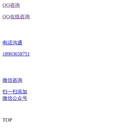
QQ咨询
QQ在线咨询
电话沟通
18903658751
微信咨询
扫一扫添加
微信公众号
TOP
版权所有：黑龙江九游·会(J9.com)集团官网食品股份有限公司