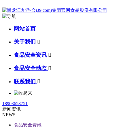
网站首页
关于我们

食品安全资讯

食品安全动态

联系我们

18903658751
新闻资讯
NEWS
食品安全资讯