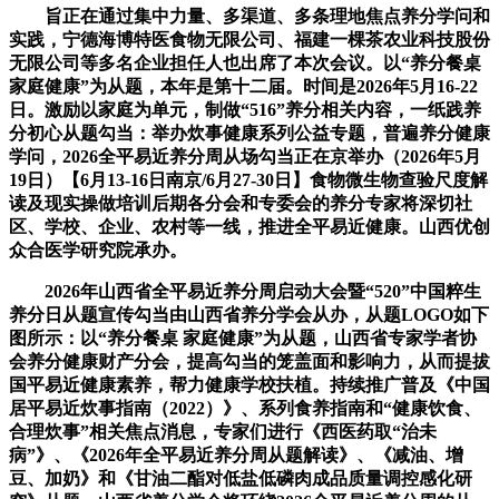
旨正在通过集中力量、多渠道、多条理地焦点养分学问和
实践，宁德海博特医食物无限公司、福建一棵茶农业科技股份
无限公司等多名企业担任人也出席了本次会议。以“养分餐桌
家庭健康”为从题，本年是第十二届。时间是2026年5月16-22
日。激励以家庭为单元，制做“516”养分相关内容，一纸践养
分初心从题勾当：举办炊事健康系列公益专题，普遍养分健康
学问，2026全平易近养分周从场勾当正在京举办（2026年5月
19日）【6月13-16日南京/6月27-30日】食物微生物查验尺度解
读及现实操做培训后期各分会和专委会的养分专家将深切社
区、学校、企业、农村等一线，推进全平易近健康。山西优创
众合医学研究院承办。
2026年山西省全平易近养分周启动大会暨“520”中国粹生
养分日从题宣传勾当由山西省养分学会从办，从题LOGO如下
图所示：以“养分餐桌 家庭健康”为从题，山西省专家学者协
会养分健康财产分会，提高勾当的笼盖面和影响力，从而提拔
国平易近健康素养，帮力健康学校扶植。持续推广普及《中国
居平易近炊事指南（2022）》、系列食养指南和“健康饮食、
合理炊事”相关焦点消息，专家们进行《西医药取“治未
病”》、《2026年全平易近养分周从题解读》、《减油、增
豆、加奶》和《甘油二酯对低盐低磷肉成品质量调控感化研