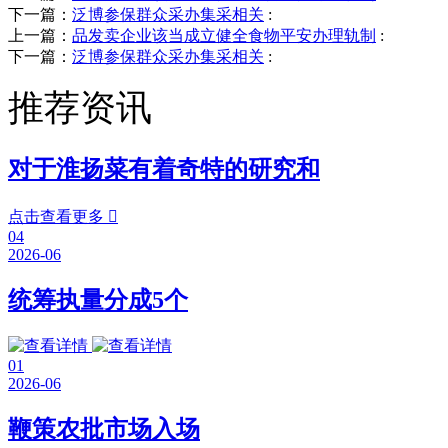
下一篇：
泛博参保群众采办集采相关
:
上一篇：
品发卖企业该当成立健全食物平安办理轨制
:
下一篇：
泛博参保群众采办集采相关
:
推荐资讯
对于淮扬菜有着奇特的研究和
点击查看更多

04
2026-06
统筹执量分成5个
01
2026-06
鞭策农批市场入场