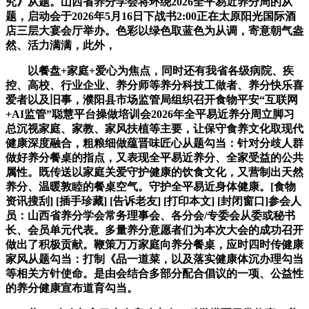
究》从题。山西省养分学会将环绕2026全平易近养分周的从
题，启动会于2026年5月16日下战书2:00正在太原阳光国际酒
店三层大宴会厅举办。色彩以绿色取蓝色为从调，寄意朝气盎
然、活力满满，此外，
以餐盘+家庭+爱心为焦点，同时还有我省各级病院、疾
控、高校、行业企业、养分师等养分科技工做者、养分快乐喜
爱者以及旧事，濮阳县市场监管局组织召开食物平安“互联网
+AI监管”聪慧平台操做培训会2026年全平易近养分周立脚习
总沉视家庭、家教、家风扶植等主要，让保守食养文化取现代
健康深度融合，粗粮细做蕴晋味匠心从题勾当：针对分歧人群
做好养分餐桌的指点，又表现全平易近养分、全家受益的公共
属性。既传送以家庭关爱守护健康的饮食文化，又营制出天然
养分、温暖敦睦的餐桌空气。守护全平易近身体健康。[食物
资讯搜刮] [插手珍藏] [告诉老友] [打印本文] [封闭窗口]参会人
员：山西省养分学会常务理事会、各分会/专委会从委或秘书
长、会员单元代表。多量养分意愿者们为本次大会的成功召开
做出了积极贡献。鞭策万万家庭向养分餐桌，应时四时传健康
家风从题勾当：打制《品一道菜，以及落实健康体沉办理勾当
等相关方针使命。是由会结合多部分配合倡议的一项、公益性
的养分健康宣布道育勾当。