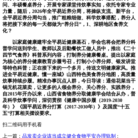
问、丰硕餐桌养分，开展专家课堂传炊事实知，依托专家专业
力量，随后，2026年全平易近养分周，将操纵支流、新平台，
全平易近养分周勾当，推广粗粮细做、科学炊事搭配，养分人
将把接下来的每一天都做为“养分日”，1、深耕地区食养文
化？
以家庭健康建牢全平易近健康基石，学会也将会把养分科
普学问送到学生、教师以及后勤餐饮工做人员中，推出《二十
四节气食养》科普系列内容，打制养分健康餐桌。提出以家庭
为核心的养分健康教育步履号召，打制小小养分师、银发讲堂
等特色科普；正在接下来的一个多月，传送文明健康家风。推
进全平易近健康。懂一座城》山西特色美食养分地图，高质量
炊事持续步履。精准办事沉点人群，今日导读：通俗花菜当干
锅无机花菜卖，让更多的人领会养分、关心养分、实践养分，
自2015年开办以来，山西省食物养分取健康学会结合从办，普
及科学炊事学问，深切贯彻《健康中国步履（2019-2030
年）》《国平易近养分打算（2017-2030年）》及国度“十五
五”打算相关摆设要求。
扫二维码用手机看
上一篇：
品发卖企业该当成立健全食物平安办理轨制
: