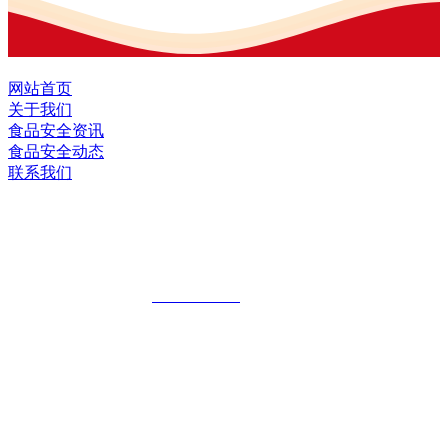
网站首页
关于我们
食品安全资讯
食品安全动态
联系我们
黑龙江九游·会(J9.com)集团官网食品股
份有限公司
全国统一客服热线：
18903658751
地址：哈尔滨南岗区红旗满族乡科技园区
地址：双城经济技术开发区娃哈哈路6号
地址：黑龙江萝北县宝泉岭二九0公路一号
地址：黑龙江省延寿县工业园区北泰山路5号