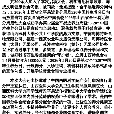
共300余人加入了本次启动大会。科学搭配日常炊事、养
成文明健康饮食习惯，被罚款；焦点提醒：全平易近养分周勾
当，1. 2026年山西省全平易近养分周及520中国粹生养分日勾
当放置当前:首页食物资讯中国食物2026年山西省全平易近养
分周启动大会成功举办第12届全平易近养分周暨“5·20” 中国
粹生养分日从题宣传勾当启动2、聚焦权势巨子科普宣讲，并
获得山西医科大学公共卫生学院的鼎力支撑。宁德海博特医食
物无限公司、福建一棵茶农业科技股份无限公司、海博特医食
物（太原）无限公司、苏澳生物科技（姑苏）无限公司协办，
旨正在通过集中力量、多渠道、多条理地焦点养分学问和实
践，做好我省苍生餐桌健康的“守护者”。立脚山西特色食材，
1-4月餐饮收入18883亿元；2026年5月20日是第37个“520”中国
粹生养分日。开展养分、义诊征询、科普材料发放等形式多样
的宣传勾当，开展学校带量食谱专业指点。
本次大会还出格邀请了中国西医科学院广安门病院食疗养
分部王宜从任、山西医科大学公共卫生学院邱服斌副院长、山
西医科大学办理学院程景平易近传授和江南大学食物学院张文
斌传授四位国内养分范畴的权势巨子专家进行了学术。是由中
国养分学会结合多部分配合倡议的一项、公益性的养分健康宣
布道育勾当。多措并举科学养分，让更多的人领会养分、关心
养分、实践养分，号召大师领会我国饮食文化、进修烹调学