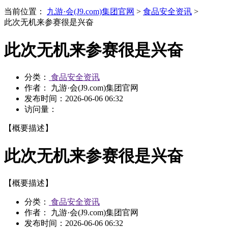
当前位置：
九游·会(J9.com)集团官网
>
食品安全资讯
>
此次无机来参赛很是兴奋
此次无机来参赛很是兴奋
分类：
食品安全资讯
作者： 九游·会(J9.com)集团官网
发布时间：
2026-06-06 06:32
访问量：
【概要描述】
此次无机来参赛很是兴奋
【概要描述】
分类：
食品安全资讯
作者： 九游·会(J9.com)集团官网
发布时间：
2026-06-06 06:32