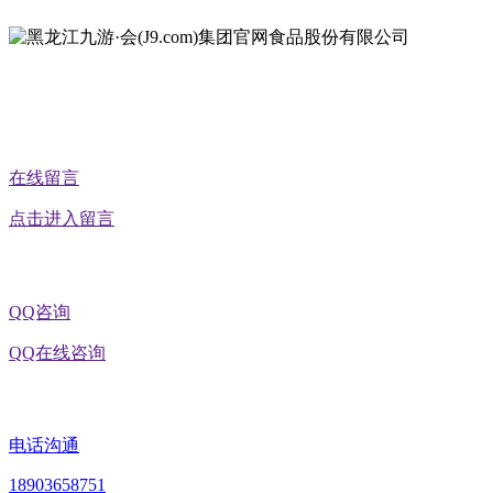
公众号二维码
在线留言
点击进入留言
QQ咨询
QQ在线咨询
电话沟通
18903658751