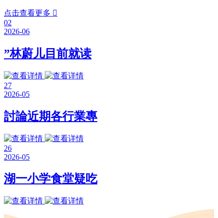
点击查看更多

02
2026-06
”林蔚儿目前就读
27
2026-05
討論近期各行業專
26
2026-05
湖一小学食堂疑吃