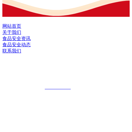
网站首页
关于我们
食品安全资讯
食品安全动态
联系我们
黑龙江九游·会(J9.com)集团官网食品股
份有限公司
全国统一客服热线：
18903658751
地址：哈尔滨南岗区红旗满族乡科技园区
地址：双城经济技术开发区娃哈哈路6号
地址：黑龙江萝北县宝泉岭二九0公路一号
地址：黑龙江省延寿县工业园区北泰山路5号