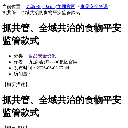
当前位置：
九游·会(J9.com)集团官网
>
食品安全资讯
>
抓共管、全域共治的食物平安监管款式
抓共管、全域共治的食物平安
监管款式
分类：
食品安全资讯
作者： 九游·会(J9.com)集团官网
发布时间：
2026-06-03 07:44
访问量：
【概要描述】
抓共管、全域共治的食物平安
监管款式
【概要描述】