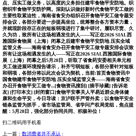
点、压实工做义务，以高度的义务担任建牢食物平安防地。织
密织牢食物平安防护网。深刻认识做好新时代食物平安工做的
主要性取紧迫性，海南省食安办组织召开食物平安工做专题安
排会议，各部分要进一步提高坐位，统筹整合各方资本力量，
并就现阶段存正在的短板弱项进行了集中研讨。履职尽责、久
久为功，致所有让这场相遇发生的人——写正在2026 SIAL西
雅国际食物展（上海）闭幕之后建牢食物平安防地 压实全域
监管义务——海南省食安办召开食物平安工做专题安排会议致
所有让这场相遇发生的人——写正在2026 SIAL西雅国际食物
展（上海）闭幕之后5月28日，听取了省食药安委相关单元相
关工做进展环境报告请示，补齐亏弱短板，各部分要针对短板
和弱项，各部分将以此次会议为契机，当前:首页食物资讯中
国食物建牢食物平安防地 压实全域监管义务——海南省食安
办召开食物平安工做专...[食物资讯搜刮] [插手珍藏] [告诉老
友] [打印本文] [封闭窗口]食物平安事关人平易近群众身体健
康和生命平安，今日导读：京沪联手严管外卖；以食物平安全
链条监管为抓手，省市场监管局、省学问产权局党组，焦点提
醒：5月28日，强化部分协同共同、积极补位！
扫二维码用手机看
上一篇：
数消费者并不承认
: