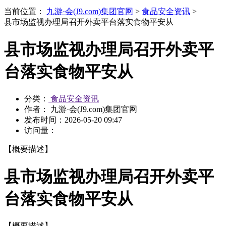
当前位置：
九游·会(J9.com)集团官网
>
食品安全资讯
>
县市场监视办理局召开外卖平台落实食物平安从
县市场监视办理局召开外卖平
台落实食物平安从
分类：
食品安全资讯
作者： 九游·会(J9.com)集团官网
发布时间：
2026-05-20 09:47
访问量：
【概要描述】
县市场监视办理局召开外卖平
台落实食物平安从
【概要描述】