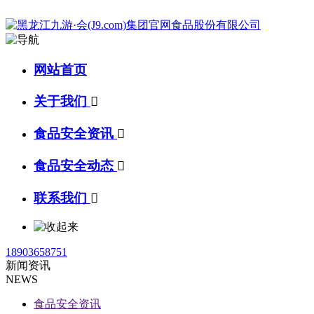
网站首页
关于我们

食品安全资讯

食品安全动态

联系我们

18903658751
新闻资讯
NEWS
食品安全资讯