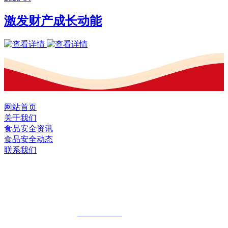
激发财产成长动能
网站首页
关于我们
食品安全资讯
食品安全动态
联系我们
黑龙江九游·会(J9.com)集团官网食品股
份有限公司
全国统一客服热线：
18903658751