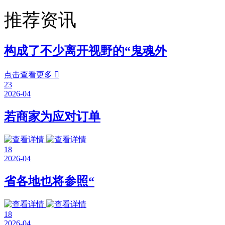
推荐资讯
构成了不少离开视野的“鬼魂外
点击查看更多

23
2026-04
若商家为应对订单
18
2026-04
省各地也将参照“
18
2026-04