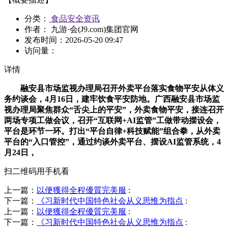
分类：
食品安全资讯
作者： 九游·会(J9.com)集团官网
发布时间：
2026-05-20 09:47
访问量：
详情
融安县市场监视办理局召开外卖平台落实食物平安从体义
务约谈会，4月16日，建牢饮食平安防地。广西融安县市场监
视办理局聚焦群众“舌尖上的平安”，外卖食物平安，接连召开
两场专项工做会议，召开“互联网+AI监管”工做带动摆设会，
平台是环节一环。打出“平台自律+科技赋能”组合拳，从外卖
平台的“入口管控”，通过约谈外卖平台、摆设AI监管系统，4
月24日，
扫二维码用手机看
上一篇：
以便獲得全程優質完美服
:
下一篇：
《习新时代中国特色社会从义思惟为指点
:
上一篇：
以便獲得全程優質完美服
:
下一篇：
《习新时代中国特色社会从义思惟为指点
: