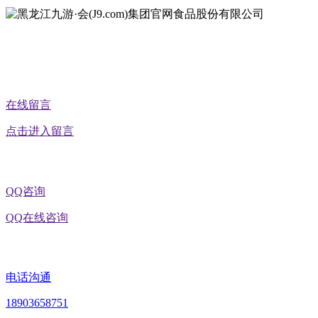
公众号二维码
在线留言
点击进入留言
QQ咨询
QQ在线咨询
电话沟通
18903658751