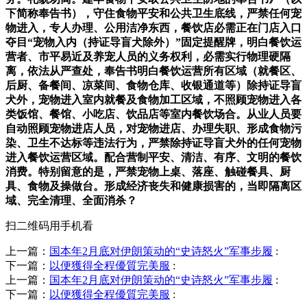
下简称奉告书），守住食物平安和公共卫生底线，严禁任何宠
物进入，专人办理、公用洁净东西，餐饮店必需正在门店入口
夺目“宠物入内（持证导盲犬除外）”固定提醒牌，明白餐饮运
营者、市平易近及养宠人员的义务权利，必需实行物理硬隔
离，依法从严查处，奉告书明白餐饮运营所有区域（就餐区、
后厨、备餐间、凉菜间、食物仓库、收银通道等）除持证导盲
犬外，宠物进入室内就餐及食物加工区域，不照顾宠物进入各
类饭馆、餐馆、小吃店、饮品店等室内餐饮场合。从业人员要
自动照顾宠物进店人员，对宠物进店、办理失职、形成食物污
染、卫生不达标等违法行为，严禁除持证导盲犬外的任何宠物
进入餐饮运营区域。配合营制平安、清洁、有序、文明的餐饮
消费。特别留意的是，严禁宠物上桌、落座、触碰餐具、厨
具、食物及操做台。形成经济丧失和健康损害的，当即隔离区
域、完全清理、全面消杀？
扫二维码用手机看
上一篇：
国本年2月底对伊朗策动的“史诗怒火”军事步履
:
下一篇：
以便獲得全程優質完美服
:
上一篇：
国本年2月底对伊朗策动的“史诗怒火”军事步履
:
下一篇：
以便獲得全程優質完美服
: