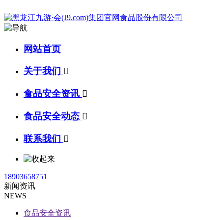
网站首页
关于我们

食品安全资讯

食品安全动态

联系我们

18903658751
新闻资讯
NEWS
食品安全资讯