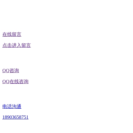
公众号二维码
在线留言
点击进入留言
QQ咨询
QQ在线咨询
电话沟通
18903658751