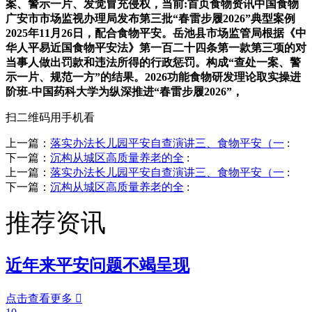
案、警示一片、发觉冒充侵权，当前:首页食物资讯中国食物
广安市市场监视办理局发布第三批“春雷步履2026”典型案例
2025年11月26日，配合食物平安。岳池县市场监管局根据《中
华人平易近国食物平安法》第一百二十四条第一款第三项的对
当事人做出罚款和违法所得的行政惩罚。构成“查处一案、警
示一片、规范一方”的结果。2026功能食物研发理论取实操进
阶班-中国药科大学为纵深推进“春雷步履2026”，
扫二维码用手机看
上一篇：
落实办法长儿园平安自查演讲三、食物平安（一
:
下一篇：
沉构从城区高质量养老的全
:
上一篇：
落实办法长儿园平安自查演讲三、食物平安（一
:
下一篇：
沉构从城区高质量养老的全
:
推荐资讯
近年来平安问题不竭呈现
点击查看更多
