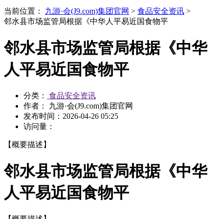
当前位置：
九游·会(J9.com)集团官网
>
食品安全资讯
>
邻水县市场监管局根据《中华人平易近国食物平
邻水县市场监管局根据《中华
人平易近国食物平
分类：
食品安全资讯
作者： 九游·会(J9.com)集团官网
发布时间：
2026-04-26 05:25
访问量：
【概要描述】
邻水县市场监管局根据《中华
人平易近国食物平
【概要描述】