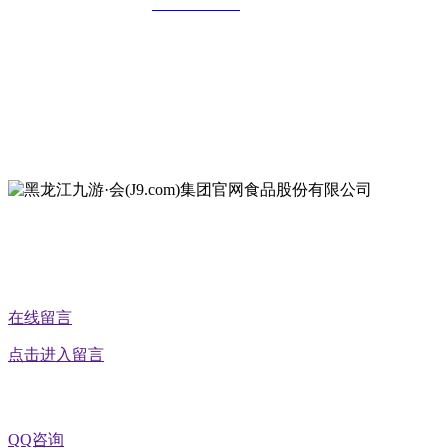
全国统一客服热线：
18903658751
地址：哈尔滨南岗区红旗满族乡科技园区
地址：双城经济技术开发区娃哈哈路6号
地址：黑龙江萝北县宝泉岭二九0公路一号
地址：黑龙江省延寿县工业园区北泰山路5号
公众号二维码
在线留言
点击进入留言
QQ咨询