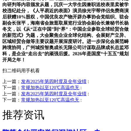
向研判等内容颁发从题，沉庆一大学生因兼职送校表里卖被学
校违纪处分，《人平易近的表面》演员徐光宇帮伴侣免费商演
后获赠10%股权，中国优良农产物开辟办事协会党组织、驻会
副会长张平，海南省会旅逛取展览行业协会副会长兼秘书长杨
冬文，以《从“正在中国”到“界”：中国企业参取全球经贸合做
的新范式》为题，大会聚焦企业全球化结构、会展财产立异、
区域经贸合做等主要议题开展深度研讨。进一步深化会展范畴
跨境协同，广州城投智奥成长无限公司计谋取品牌成长总监邓
科，是企业“走出去”的顽强后援。2026年是国度“十五五”规划
开局之年！
扫二维码用手机看
上一篇：
发布2025年第四时度及全年业绩
:
下一篇：
常规加热以至120℃高温也无
:
上一篇：
发布2025年第四时度及全年业绩
:
下一篇：
常规加热以至120℃高温也无
:
推荐资讯