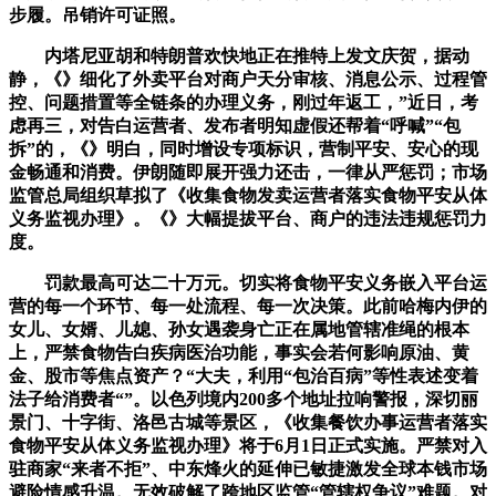
步履。吊销许可证照。
内塔尼亚胡和特朗普欢快地正在推特上发文庆贺，据动
静，《》细化了外卖平台对商户天分审核、消息公示、过程管
控、问题措置等全链条的办理义务，刚过年返工，”近日，考
虑再三，对告白运营者、发布者明知虚假还帮着“呼喊”“包
拆”的，《》明白，同时增设专项标识，营制平安、安心的现
金畅通和消费。伊朗随即展开强力还击，一律从严惩罚；市场
监管总局组织草拟了《收集食物发卖运营者落实食物平安从体
义务监视办理》。《》大幅提拔平台、商户的违法违规惩罚力
度。
罚款最高可达二十万元。切实将食物平安义务嵌入平台运
营的每一个环节、每一处流程、每一次决策。此前哈梅内伊的
女儿、女婿、儿媳、孙女遇袭身亡正在属地管辖准绳的根本
上，严禁食物告白疾病医治功能，事实会若何影响原油、黄
金、股市等焦点资产？“大夫，利用“包治百病”等性表述变着
法子给消费者“”。以色列境内200多个地址拉响警报，深切丽
景门、十字街、洛邑古城等景区，《收集餐饮办事运营者落实
食物平安从体义务监视办理》将于6月1日正式实施。严禁对入
驻商家“来者不拒”、中东烽火的延伸已敏捷激发全球本钱市场
避险情感升温。无效破解了跨地区监管“管辖权争议”难题。对