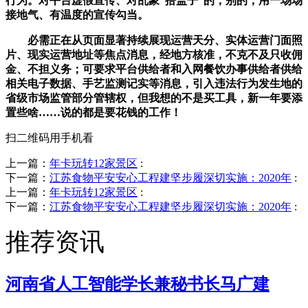
行为。对平台虚假宣传、对乱象“捂盖子”的，别的，用一场场
接地气、有温度的宣传勾当。
必需正在从页面显著持续展现运营天分、实体运营门面照
片、现实运营地址等焦点消息，经地方核准，不克不及只收佣
金、不担义务；可要求平台供给者和入网餐饮办事供给者供给
相关电子数据、手艺监测记实等消息，引入违法行为发生地的
省级市场监管部分管辖权，但我想的不是买工具，新一年要添
置些啥……说的都是要花钱的工作！
扫二维码用手机看
上一篇：
年卡玩转12家景区
:
下一篇：
江苏食物平安安心工程建坚步履深切实施：2020年
:
上一篇：
年卡玩转12家景区
:
下一篇：
江苏食物平安安心工程建坚步履深切实施：2020年
:
推荐资讯
河南省人工智能学长兼秘书长马广建