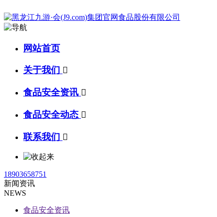
网站首页
关于我们

食品安全资讯

食品安全动态

联系我们

18903658751
新闻资讯
NEWS
食品安全资讯