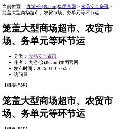
当前位置：
九游·会(J9.com)集团官网
>
食品安全资讯
>
笼盖大型商场超市、农贸市场、务单元等环节运
笼盖大型商场超市、农贸市
场、务单元等环节运
分类：
食品安全资讯
作者： 九游·会(J9.com)集团官网
发布时间：
2026-03-01 05:55
访问量：
【概要描述】
笼盖大型商场超市、农贸市
场、务单元等环节运
【概要描述】