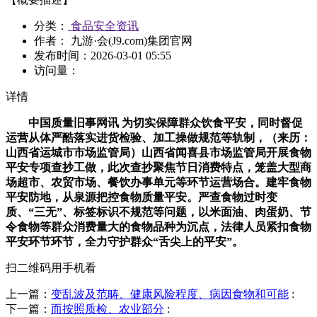
分类：
食品安全资讯
作者： 九游·会(J9.com)集团官网
发布时间：
2026-03-01 05:55
访问量：
详情
中国质量旧事网讯 为切实保障群众饮食平安，同时督促
运营从体严酷落实进货检验、加工操做规范等轨制，（来历：
山西省运城市市场监管局）山西省闻喜县市场监管局开展食物
平安专项查抄工做，此次查抄聚焦节日消费特点，笼盖大型商
场超市、农贸市场、餐饮办事单元等环节运营场合。建牢食物
平安防地，从泉源把控食物质量平安。严查食物过时变
质、“三无”、标签标识不规范等问题，以米面油、肉蛋奶、节
令食物等群众消费量大的食物品种为沉点，法律人员紧扣食物
平安环节环节，全力守护群众“舌尖上的平安”。
扫二维码用手机看
上一篇：
变乱波及范畴、健康风险程度、病因食物和可能
:
下一篇：
而按照质检、农业部分
: