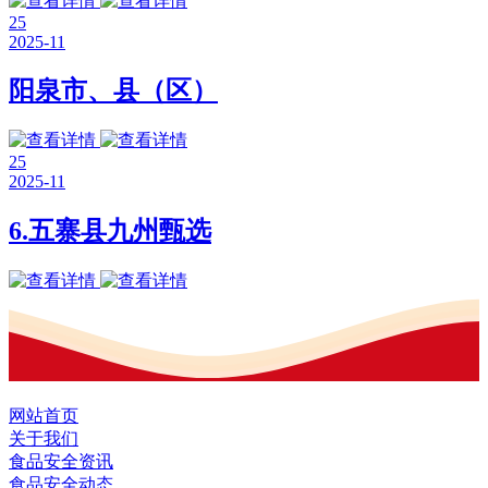
25
2025-11
阳泉市、县（区）
25
2025-11
6.五寨县九州甄选
网站首页
关于我们
食品安全资讯
食品安全动态