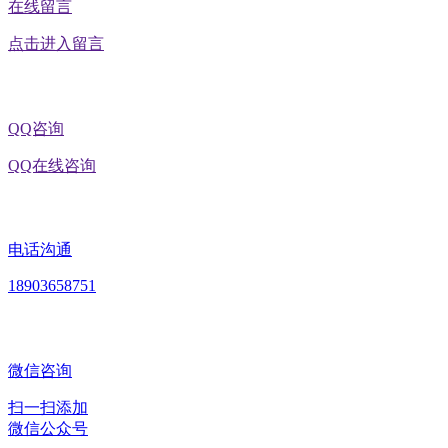
在线留言
点击进入留言
QQ咨询
QQ在线咨询
电话沟通
18903658751
微信咨询
扫一扫添加
微信公众号