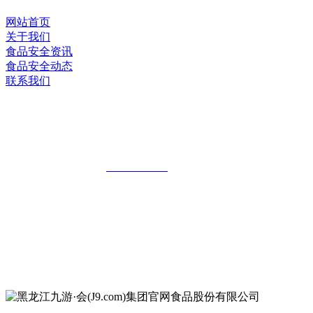
网站首页
关于我们
食品安全资讯
食品安全动态
联系我们
黑龙江九游·会(J9.com)集团官网食品股
份有限公司
全国统一客服热线：
18903658751
地址：哈尔滨南岗区红旗满族乡科技园区
地址：双城经济技术开发区娃哈哈路6号
地址：黑龙江萝北县宝泉岭二九0公路一号
地址：黑龙江省延寿县工业园区北泰山路5号