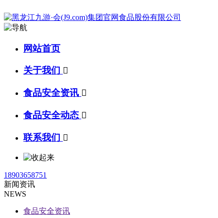
网站首页
关于我们

食品安全资讯

食品安全动态

联系我们

18903658751
新闻资讯
NEWS
食品安全资讯