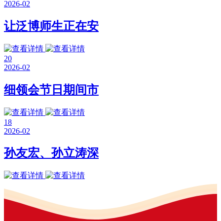
2026-02
让泛博师生正在安
20
2026-02
细领会节日期间市
18
2026-02
孙友宏、孙立涛深